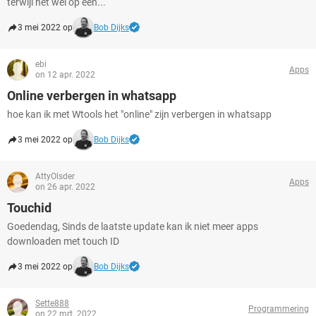
terwijl het wel op een...
3 mei 2022 op
Bob Dijks
ebi
Apps
on 12 apr. 2022
Online verbergen in whatsapp
hoe kan ik met Wtools het "online" zijn verbergen in whatsapp
3 mei 2022 op
Bob Dijks
AttyOlsder
Apps
on 26 apr. 2022
Touchid
Goedendag, Sinds de laatste update kan ik niet meer apps
downloaden met touch ID
3 mei 2022 op
Bob Dijks
Sette888
Programmering
on 22 mrt. 2022