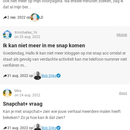
ook niet meer op mijn voorpagina. Na enkele minuten zoeken, zag ik
dat al mijn ber...
2 sep. 2022 op
LD
Xmichellex_16
Mobiel
on 25 aug. 2022
Ik kan niet meer in me snap komen
Goedendag, Hallo ik kan niet meer inloggen op me snap acc omdat er
staat als gevolg van verdachte activiteit kan me telefoon nummer niet
verifiëren m...
31 aug. 2022 op
Bob Dijks
Mira
Apps
on 24 aug. 2022
Snapchat+ vraag
Kan je met snapchat+ zien wie jouw verhaal meerdere malen heeft
bekeken? Zo ja hoe kan ik dat zien?
31 aug. 2022 op
Bob Dijks