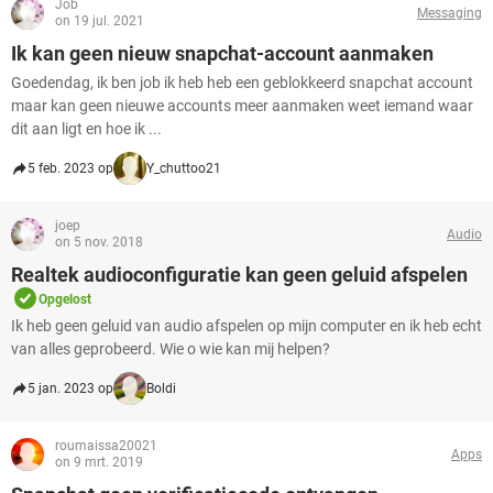
Job
Messaging
on 19 jul. 2021
Ik kan geen nieuw snapchat-account aanmaken
Goedendag, ik ben job ik heb heb een geblokkeerd snapchat account
maar kan geen nieuwe accounts meer aanmaken weet iemand waar
dit aan ligt en hoe ik ...
5 feb. 2023 op
Y_chuttoo21
joep
Audio
on 5 nov. 2018
Realtek audioconfiguratie kan geen geluid afspelen
Opgelost
Ik heb geen geluid van audio afspelen op mijn computer en ik heb echt
van alles geprobeerd. Wie o wie kan mij helpen?
5 jan. 2023 op
Boldi
roumaissa20021
Apps
on 9 mrt. 2019