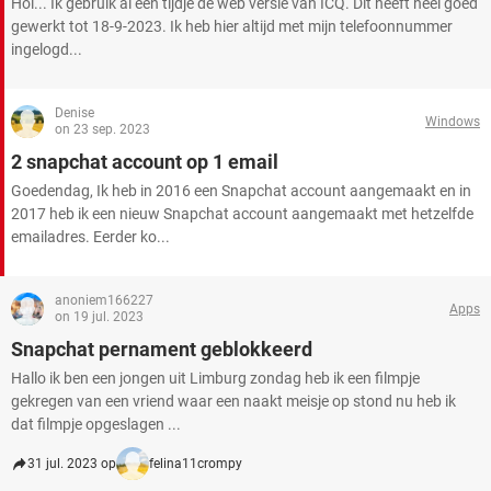
Hoi... Ik gebruik al een tijdje de web versie van ICQ. Dit heeft heel goed
gewerkt tot 18-9-2023. Ik heb hier altijd met mijn telefoonnummer
ingelogd...
Denise
Windows
on 23 sep. 2023
2 snapchat account op 1 email
Goedendag, Ik heb in 2016 een Snapchat account aangemaakt en in
2017 heb ik een nieuw Snapchat account aangemaakt met hetzelfde
emailadres. Eerder ko...
anoniem166227
Apps
on 19 jul. 2023
Snapchat pernament geblokkeerd
Hallo ik ben een jongen uit Limburg zondag heb ik een filmpje
gekregen van een vriend waar een naakt meisje op stond nu heb ik
dat filmpje opgeslagen ...
31 jul. 2023 op
felina11crompy