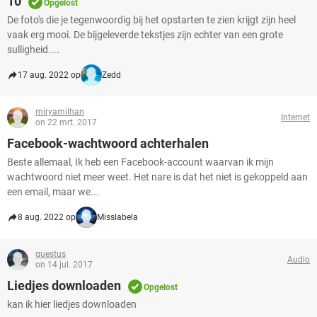
10
Opgelost
De foto's die je tegenwoordig bij het opstarten te zien krijgt zijn heel
vaak erg mooi. De bijgeleverde tekstjes zijn echter van een grote
sulligheid....
17 aug. 2022 op
Zedd
miryamilhan
Internet
on 22 mrt. 2017
Facebook-wachtwoord achterhalen
Beste allemaal, Ik heb een Facebook-account waarvan ik mijn
wachtwoord niet meer weet. Het nare is dat het niet is gekoppeld aan
een email, maar we...
8 aug. 2022 op
Misslabela
questus
Audio
on 14 jul. 2017
Liedjes downloaden
Opgelost
kan ik hier liedjes downloaden