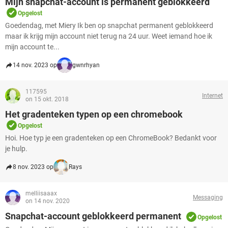
Mijn snapchat-account is permanent geblokkeerd
TIKTOK
Opgelost
Goedendag, met Miery Ik ben op snapchat permanent geblokkeerd
maar ik krijg mijn account niet terug na 24 uur. Weet iemand hoe ik
mijn account te...
14 nov. 2023 op
gwnrhyan
117595
Internet
on 15 okt. 2018
Het gradenteken typen op een chromebook
Opgelost
Hoi. Hoe typ je een gradenteken op een ChromeBook? Bedankt voor
je hulp.
8 nov. 2023 op
Rays
melliisaaax
Messaging
on 14 nov. 2020
Snapchat-account geblokkeerd permanent
Opgelost