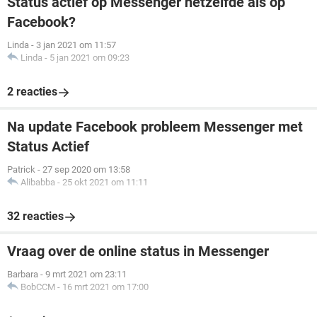
Status actief op Messenger hetzelfde als op
Facebook?
Linda
-
3 jan 2021 om 11:57
Linda
-
5 jan 2021 om 09:23
2 reacties
Na update Facebook probleem Messenger met
Status Actief
Patrick
-
27 sep 2020 om 13:58
Alibabba
-
25 okt 2021 om 11:11
32 reacties
Vraag over de online status in Messenger
Barbara
-
9 mrt 2021 om 23:11
BobCCM
-
16 mrt 2021 om 17:00