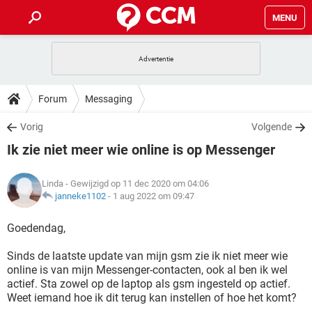
MENU
HOME
VIDEOBELLEN
GAMES
HOW-TO
Forum
Messaging
INSTAGRAM
WINDOWS 10
VIDEOBELLEN
GAMES
DOWNLOADS
Vorig
Volgende
NETFLIX
CORONAVIRUS
INSTAGRAM
WINDOWS 10
Ik zie niet meer wie online is op Messenger
GRATIS
VIDEOBELLEN
SNAPCHAT
GAMES
FORUM
NETFLIX
CORONAVIRUS
TIKTOK
INSTAGRAM
WINDOWS 10
Linda
- Gewijzigd op 11 dec 2020 om 04:06
GRATIS
VIDEOBELLEN
SNAPCHAT
GAMES
ARTIKELEN
janneke1102
-
1 aug 2022 om 09:47
NETFLIX
CORONAVIRUS
TIKTOK
INSTAGRAM
WINDOWS 10
GRATIS
VIDEOBELLEN
SNAPCHAT
GAMES
Goedendag,
NETFLIX
CORONAVIRUS
TIKTOK
INSTAGRAM
WINDOWS 10
Sinds de laatste update van mijn gsm zie ik niet meer wie
GRATIS
SNAPCHAT
online is van mijn Messenger-contacten, ook al ben ik wel
NETFLIX
CORONAVIRUS
TIKTOK
actief. Sta zowel op de laptop als gsm ingesteld op actief.
GRATIS
SNAPCHAT
Weet iemand hoe ik dit terug kan instellen of hoe het komt?