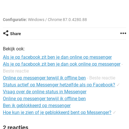
TIKTOK
Configuratie:
Windows / Chrome 87.0.4280.88
Share
Bekijk ook:
Als je op facebook zit ben je dan online op messenger
Als je op facebook zit ben je dan ook online op messenger
-
Beste reactie
Online op messenger terwijl ik offline ben
- Beste reactie
Status actief op Messenger hetzelfde als op Facebook?
✓
Vraag over de online status in Messenger
Online op messenger terwijl ik offline ben
Ben ik geblokkeerd op messenger
Hoe kun je zien of je geblokkeerd bent op Messenger?
✓
2 reacties