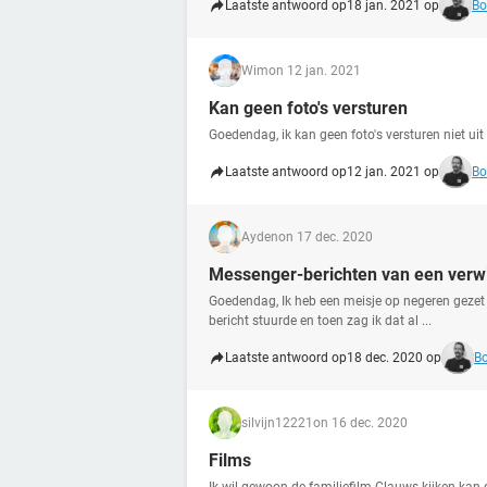
Laatste antwoord op
18 jan. 2021 op
Bo
Wim
on 12 jan. 2021
Kan geen foto's versturen
Goedendag, ik kan geen foto's versturen niet uit
Laatste antwoord op
12 jan. 2021 op
Bo
Ayden
on 17 dec. 2020
Messenger-berichten van een verwij
Goedendag, Ik heb een meisje op negeren gezet 
bericht stuurde en toen zag ik dat al ...
Laatste antwoord op
18 dec. 2020 op
Bo
silvijn12221
on 16 dec. 2020
Films