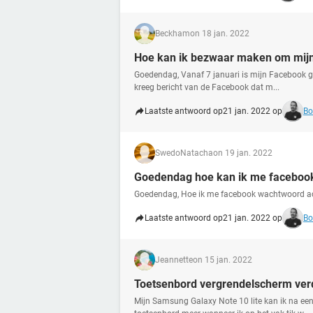
Beckham
on 18 jan. 2022
Hoe kan ik bezwaar maken om mijn 
Goedendag, Vanaf 7 januari is mijn Facebook g
kreeg bericht van de Facebook dat m...
Laatste antwoord op
21 jan. 2022 op
Bo
SwedoNatacha
on 19 jan. 2022
Goedendag hoe kan ik me faceboo
Goedendag, Hoe ik me facebook wachtwoord a
Laatste antwoord op
21 jan. 2022 op
Bo
Jeannette
on 15 jan. 2022
Toetsenbord vergrendelscherm ver
Mijn Samsung Galaxy Note 10 lite kan ik na een