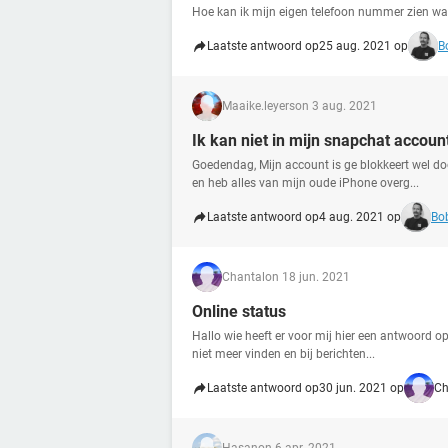
Hoe kan ik mijn eigen telefoon nummer zien w
Laatste antwoord op
25 aug. 2021 op
B
Maaike.leyers
on 3 aug. 2021
Ik kan niet in mijn snapchat accou
Goedendag, Mijn account is ge blokkeert wel d
en heb alles van mijn oude iPhone overg...
Laatste antwoord op
4 aug. 2021 op
Bob
Chantal
on 18 jun. 2021
Online status
Hallo wie heeft er voor mij hier een antwoord op
niet meer vinden en bij berichten...
Laatste antwoord op
30 jun. 2021 op
Ch