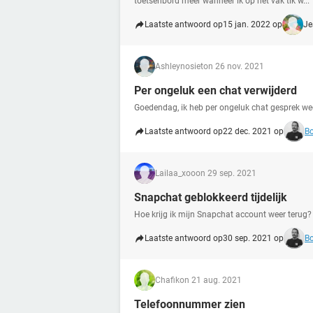
toetsenbord meer wanneer ik op het vak tik w...
Laatste antwoord op
15 jan. 2022 op
Je
Ashleynosiet
on 26 nov. 2021
Per ongeluk een chat verwijderd
Goedendag, ik heb per ongeluk chat gesprek weg
Laatste antwoord op
22 dec. 2021 op
Bo
Lailaa_xoo
on 29 sep. 2021
Snapchat geblokkeerd tijdelijk
Hoe krijg ik mijn Snapchat account weer terug?
Laatste antwoord op
30 sep. 2021 op
Bo
Chafik
on 21 aug. 2021
Telefoonnummer zien