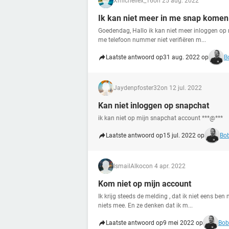
Xmichellex_16
on 25 aug. 2022
Ik kan niet meer in me snap komen
Goedendag, Hallo ik kan niet meer inloggen op 
me telefoon nummer niet verifiëren m...
Laatste antwoord op
31 aug. 2022 op
B
Jaydenpfoster32
on 12 jul. 2022
Kan niet inloggen op snapchat
ik kan niet op mijn snapchat account ***@***
Laatste antwoord op
15 jul. 2022 op
Bob
IsmailAlkoc
on 4 apr. 2022
Kom niet op mijn account
Ik krijg steeds de melding , dat ik niet eens b
niets mee. En ze denken dat ik m...
Laatste antwoord op
9 mei 2022 op
Bob