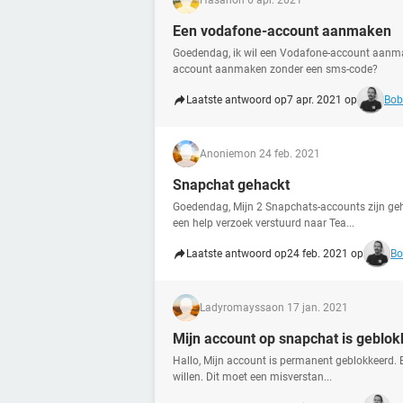
Hasan
on 6 apr. 2021
Een vodafone-account aanmaken
Goedendag, ik wil een Vodafone-account aanma
account aanmaken zonder een sms-code?
Laatste antwoord op
7 apr. 2021 op
Bob
Anoniem
on 24 feb. 2021
Snapchat gehackt
Goedendag, Mijn 2 Snapchats-accounts zijn geh
een help verzoek verstuurd naar Tea...
Laatste antwoord op
24 feb. 2021 op
Bo
Ladyromayssa
on 17 jan. 2021
Mijn account op snapchat is geblo
Hallo, Mijn account is permanent geblokkeerd. 
willen. Dit moet een misverstan...