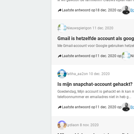
Ik wil gewoon de familiefilm Clauws kijken kan
Laatste antwoord op
18 dec. 2020 op
Bo
Nieuwsgierig
on 11 dec. 2020
Gmail is hetzelfde account als goog
Me Gmail-account voor Google gebruiken hetzelf
Laatste antwoord op
11 dec. 2020 op
Ni
fatiha_aa2
on 10 dec. 2020
Is mijn snapchat-account gehackt?
Goedendag, Mijn account is gehackt en ik kan m
telefoonnummer en emailadres niet in heb g...
Laatste antwoord op
11 dec. 2020 op
Bo
Lydia
on 8 nov. 2020