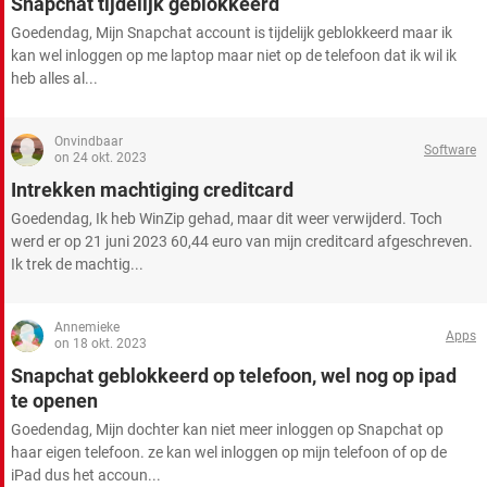
Snapchat tijdelijk geblokkeerd
TIKTOK
Goedendag, Mijn Snapchat account is tijdelijk geblokkeerd maar ik
kan wel inloggen op me laptop maar niet op de telefoon dat ik wil ik
heb alles al...
Onvindbaar
Software
on 24 okt. 2023
Intrekken machtiging creditcard
Goedendag, Ik heb WinZip gehad, maar dit weer verwijderd. Toch
werd er op 21 juni 2023 60,44 euro van mijn creditcard afgeschreven.
Ik trek de machtig...
Annemieke
Apps
on 18 okt. 2023
Snapchat geblokkeerd op telefoon, wel nog op ipad
te openen
Goedendag, Mijn dochter kan niet meer inloggen op Snapchat op
haar eigen telefoon. ze kan wel inloggen op mijn telefoon of op de
iPad dus het accoun...