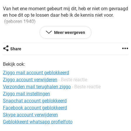
TIKTOK
Van het ene moment gebeurt mij dit, heb er niet om gevraagd
en hoe dit op te lossen daar heb ik de kennis niet voor.
(geboren 1940)
Meer weergeven
Hoe nu verder ik ervaar dit als een zeer onwenselijke situatie
Share
Bekijk ook:
Ziggo mail account geblokkeerd
Ziggo account verwijderen
- Beste reactie
Verzonden mail terughalen ziggo
- Beste reactie
Ziggo mail instellingen
Snapchat account geblokkeerd
Facebook account geblokkeerd
Skype account verwijderen
Geblokkeerd whatsapp profielfoto