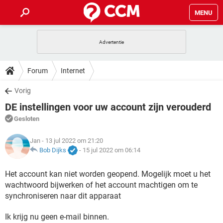
MENU
HOME
VIDEOBELLEN
GAMES
HOW-TO
Forum
Internet
INSTAGRAM
WINDOWS 10
VIDEOBELLEN
GAMES
DOWNLOADS
Vorig
NETFLIX
CORONAVIRUS
INSTAGRAM
WINDOWS 10
DE instellingen voor uw account zijn verouderd
GRATIS
VIDEOBELLEN
SNAPCHAT
GAMES
FORUM
NETFLIX
CORONAVIRUS
Gesloten
TIKTOK
INSTAGRAM
WINDOWS 10
GRATIS
VIDEOBELLEN
SNAPCHAT
GAMES
ARTIKELEN
Jan
- 13 jul 2022 om 21:20
NETFLIX
CORONAVIRUS
TIKTOK
INSTAGRAM
WINDOWS 10
Bob Dijks
-
15 jul 2022 om 06:14
GRATIS
VIDEOBELLEN
SNAPCHAT
GAMES
NETFLIX
CORONAVIRUS
Het account kan niet worden geopend. Mogelijk moet u het
TIKTOK
INSTAGRAM
WINDOWS 10
wachtwoord bijwerken of het account machtigen om te
GRATIS
SNAPCHAT
NETFLIX
CORONAVIRUS
synchroniseren naar dit apparaat
TIKTOK
GRATIS
SNAPCHAT
Ik krijg nu geen e-mail binnen.