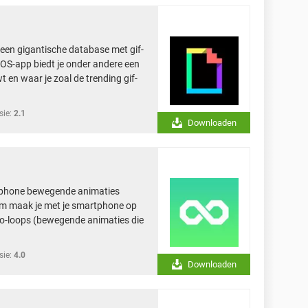
 een gigantische database met gif-
iOS-app biedt je onder andere een
t en waar je zoal de trending gif-
sie:
2.1
Downloaden
tphone bewegende animaties
am maak je met je smartphone op
eo-loops (bewegende animaties die
sie:
4.0
Downloaden