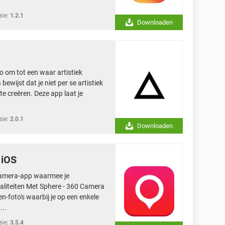
sie:
1.2.1
Downloaden
to om tot een waar artistiek
ewijst dat je niet per se artistiek
e creëren. Deze app laat je
sie:
2.0.1
Downloaden
 iOS
 camera-app waarmee je
liteiten Met Sphere - 360 Camera
-foto's waarbij je op een enkele
...
sie:
3.5.4