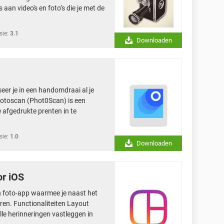
 aan video's en foto’s die je met de
sie:
3.1
Downloaden
eer je in een handomdraai al je
 Fotoscan (Phot0Scan) is een
 afgedrukte prenten in te
sie:
1.0
Downloaden
or iOS
n foto-app waarmee je naast het
ren. Functionaliteiten Layout
le herinneringen vastleggen in