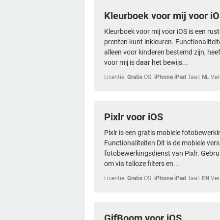
Kleurboek voor mij voor i
Kleurboek voor mij voor iOS is een ru
prenten kunt inkleuren. Functionalitei
alleen voor kinderen bestemd zijn, hee
voor mij is daar het bewijs...
Licentie:
Gratis
OS:
iPhone iPad
Taal:
NL
Ver
Pixlr voor iOS
Pixlr is een gratis mobiele fotobewerk
Functionaliteiten Dit is de mobiele ve
fotobewerkingsdienst van Pixlr. Gebruik 
om via talloze filters en...
Licentie:
Gratis
OS:
iPhone iPad
Taal:
EN
Ver
GifBoom voor iOS