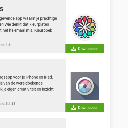
OS
stgevende app waarin je prachtige
ten Wie denkt dat kleurplaten
ft het helemaal mis. Kleurboek
sie:
1.6
Downloaden
ingsapp voor je iPhone en iPad.
rsie van de wereldbekende
je eigen creativiteit en inzicht
sie:
3.4.13
Downloaden