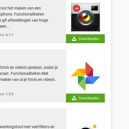
voor het maken van een
phone. Functionaliteiten
 gif-afbeeldingen van hoge
een...
sie:
6.1.1
Downloaden
foto's en video's opslaan, zodat je
araat. Functionaliteiten Met
aken van al je foto's en video's.
sie:
1.5.0
Downloaden
erkingstool met veel filters en