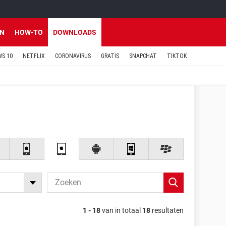
EN
HOW-TO
DOWNLOADS
S 10
NETFLIX
CORONAVIRUS
GRATIS
SNAPCHAT
TIKTOK
1 - 18
van in totaal
18
resultaten