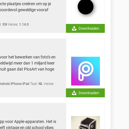
cte plaatjes creëren om op je
t boordevol geweldige vooraf
l:
EN
Versie:
1.14.0
Downloaden
 voor het bewerken van foto’s en
reldwijd meer dan 1 miljard keer
anuit gaan dat PicsArt van hoge
droid iPhone iPad
Taal:
NL
Versie:
Downloaden
p voor Apple-apparaten. Het is
eft vintage en old school vibes