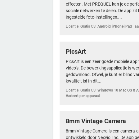
effecten. Met PREQUEL kan je de perfe
sociale netwerken te delen. De app zi
ingestelde foto-instellingen,...
Licentie:
Gratis
OS:
Android iPhone iPad
Taa
PicsArt
PicsArt is een zeer goede mobiele app
video’s. De bewerkingsapplicatie is we
gedownload. Ofwel, je kunt er blind v
kwaliteit is! In dit...
Licentie:
Gratis
OS:
Windows 10 Mac OS X An
Varieert per apparaat
8mm Vintage Camera
8mm Vintage Camera is een camera-ap
ontwikkeld door Nexvio, Inc. De app ge