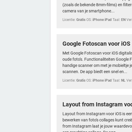
(zoals de bekende 8mm-films) en filters
camera van je smartphone...
Licentie:
Gratis
OS:
iPhone iPad
Taal:
EN
Ver
Google Fotoscan voor iOS
Met Google Fotoscan voor iOS digitalis
oude foto's. Functionaliteiten Google
handige scanner om met je mobieltje je
scannen. De app biedt een snel en...
Licentie:
Gratis
OS:
iPhone iPad
Taal:
NL
Ver
Layout from Instagram vo
Layout from Instagram voor iOS is ee
bewerken van foto's collages kunt creë
from Instagram laat je jouw waardevol