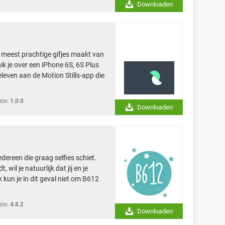
Downloaden
de meest prachtige gifjes maakt van
ik je over een iPhone 6S, 6S Plus
beleven aan de Motion Stills-app die
sie:
1.0.0
Downloaden
dereen die graag selfies schiet.
 wil je natuurlijk dat jij en je
ijk kun je in dit geval niet om B612
sie:
4.8.2
Downloaden