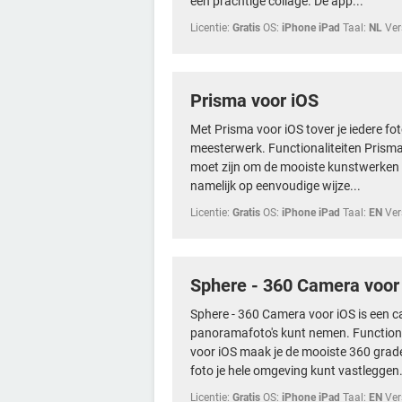
een prachtige collage. De app...
Licentie:
Gratis
OS:
iPhone iPad
Taal:
NL
Ver
Prisma voor iOS
Met Prisma voor iOS tover je iedere fo
meesterwerk. Functionaliteiten Prisma b
moet zijn om de mooiste kunstwerken t
namelijk op eenvoudige wijze...
Licentie:
Gratis
OS:
iPhone iPad
Taal:
EN
Ver
Sphere - 360 Camera voor
Sphere - 360 Camera voor iOS is een
panoramafoto's kunt nemen. Functiona
voor iOS maak je de mooiste 360 graden
foto je hele omgeving kunt vastleggen.
Licentie:
Gratis
OS:
iPhone iPad
Taal:
EN
Ver