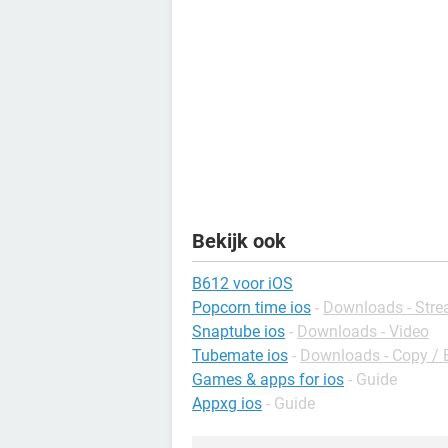
Bekijk ook
B612 voor iOS
Popcorn time ios
-
Downloads - Str
Snaptube ios
-
Downloads - Video
Tubemate ios
-
Downloads - Copy / E
Games & apps for ios
- Guide
Appxg ios
- Guide