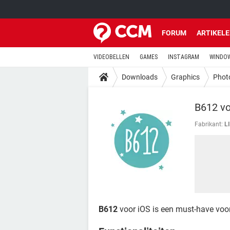
FORUM
ARTIKEL
VIDEOBELLEN
GAMES
INSTAGRAM
WINDOW
Downloads
Graphics
Phot
B612 vo
Fabrikant:
L
B612
voor iOS is een must-have voor 