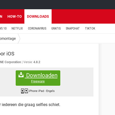
EN
HOW-TO
DOWNLOADS
S 10
NETFLIX
CORONAVIRUS
GRATIS
SNAPCHAT
TIKTOK
omontage
or iOS
INE Corporation
Versie:
4.8.2
Downloaden
Freeware
iPhone iPad
-
Engels
iedereen die graag selfies schiet.