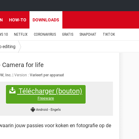
EN
HOW-TO
DOWNLOADS
S 10
NETFLIX
CORONAVIRUS
GRATIS
SNAPCHAT
TIKTOK
 editing
- Camera for life
W, Inc.
Version :
Varieert per apparaat
Télécharger (bouton)
Freeware
Android
-
Engels
waarin jouw passies voor koken en fotografie op de