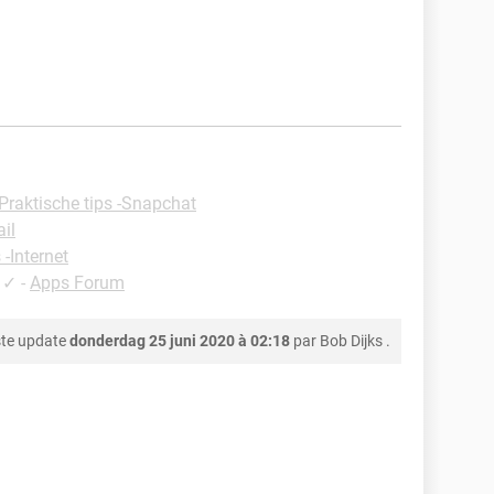
Praktische tips -Snapchat
il
 -Internet
✓
-
Apps Forum
te update
donderdag 25 juni 2020 à 02:18
par
Bob Dijks
.