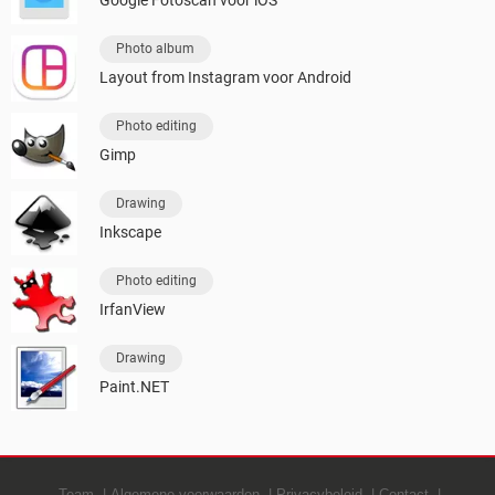
Google Fotoscan voor iOS
Photo album
Layout from Instagram voor Android
Photo editing
Gimp
Drawing
Inkscape
Photo editing
IrfanView
Drawing
Paint.NET
Team
Algemene voorwaarden
Privacybeleid
Contact