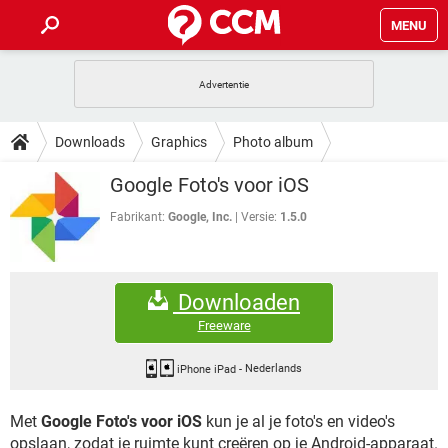
MENU
HOME
VIDEOBELLEN
GAMES
HOW-TO
Downloads
Graphics
Photo album
INSTAGRAM
WINDOWS 10
VIDEOBELLEN
GAMES
DOWNLOADS
Google Foto's voor iOS
NETFLIX
CORONAVIRUS
INSTAGRAM
WINDOWS 10
GRATIS
VIDEOBELLEN
SNAPCHAT
GAMES
Fabrikant:
Google, Inc.
Versie:
1.5.0
FORUM
NETFLIX
CORONAVIRUS
TIKTOK
INSTAGRAM
WINDOWS 10
GRATIS
VIDEOBELLEN
SNAPCHAT
GAMES
ARTIKELEN
NETFLIX
CORONAVIRUS
Downloaden
TIKTOK
INSTAGRAM
WINDOWS 10
GRATIS
VIDEOBELLEN
SNAPCHAT
GAMES
Freeware
NETFLIX
CORONAVIRUS
TIKTOK
INSTAGRAM
WINDOWS 10
GRATIS
SNAPCHAT
iPhone iPad
-
Nederlands
NETFLIX
CORONAVIRUS
TIKTOK
Met
Google Foto's voor iOS
kun je al je foto's en video's
GRATIS
SNAPCHAT
opslaan, zodat je ruimte kunt creëren op je Android-apparaat.