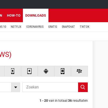
EN
HOW-TO
DOWNLOADS
S 10
NETFLIX
CORONAVIRUS
GRATIS
SNAPCHAT
TIKTOK
WS)
1 - 20
van in totaal
36
resultaten