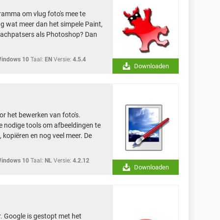
ogramma om vlug foto's mee te
ag wat meer dan het simpele Paint,
krachpatsers als Photoshop? Dan
Windows 10
Taal:
EN
Versie:
4.5.4
Downloaden
r het bewerken van foto's.
le nodige tools om afbeeldingen te
, kopiëren en nog veel meer. De
Windows 10
Taal:
NL
Versie:
4.2.12
Downloaden
. Google is gestopt met het