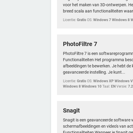
voor het maken van 3D-ontwerpen. He
breed scala aan functionaliteiten waa
Licentie:
Gratis
OS:
Windows 7 Windows 8 
PhotoFiltre 7
PhotoFiltre 7 is een softwareprogram
Functionaliteiten Het programma besch
afbeeldingen te bewerken. Je hebt de
geavanceerde instelling. Je kunt...
Licentie:
Gratis
OS:
Windows XP Windows Vi
Windows 8 Windows 10
Taal:
EN
Versie:
7.2
Snagit
Snagit is een geavanceerde software 
schermafbeeldingen en video's van ac
Functionaliteiten Wanneer je Snagit ge