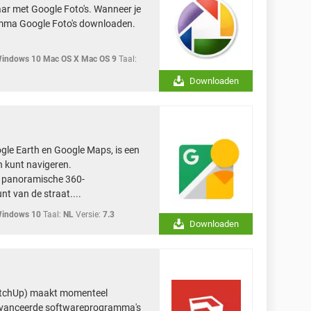
r met Google Foto's. Wanneer je
ramma Google Foto's downloaden.
indows 10 Mac OS X Mac OS 9
Taal:
Downloaden
gle Earth en Google Maps, is een
n kunt navigeren.
je panoramische 360-
t van de straat....
Windows 10
Taal:
NL
Versie:
7.3
Downloaden
etchUp) maakt momenteel
eavanceerde softwareprogramma's