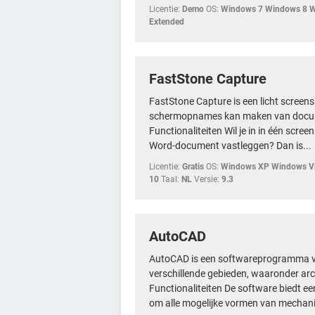
Licentie:
Demo
OS:
Windows 7 Windows 8 
Extended
FastStone Capture
FastStone Capture is een licht scree
schermopnames kan maken van docume
Functionaliteiten Wil je in in één scre
Word-document vastleggen? Dan is...
Licentie:
Gratis
OS:
Windows XP Windows Vi
10
Taal:
NL
Versie:
9.3
AutoCAD
AutoCAD is een softwareprogramma v
verschillende gebieden, waaronder arc
Functionaliteiten De software biedt e
om alle mogelijke vormen van mechani