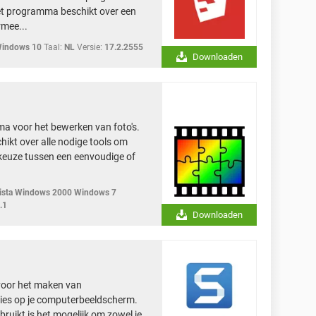
t programma beschikt over een
rmee...
Windows 10
Taal:
NL
Versie:
17.2.2555
Downloaden
ma voor het bewerken van foto's.
ikt over alle nodige tools om
 keuze tussen een eenvoudige of
sta Windows 2000 Windows 7
.1
Downloaden
voor het maken van
ties op je computerbeeldscherm.
bruikt is het mogelijk om zowel je