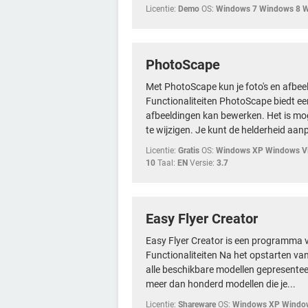
Licentie:
Demo
OS:
Windows 7 Windows 8 
PhotoScape
Met PhotoScape kun je foto's en afbe
Functionaliteiten PhotoScape biedt ee
afbeeldingen kan bewerken. Het is mog
te wijzigen. Je kunt de helderheid aan
Licentie:
Gratis
OS:
Windows XP Windows Vi
10
Taal:
EN
Versie:
3.7
Easy Flyer Creator
Easy Flyer Creator is een programma v
Functionaliteiten Na het opstarten van 
alle beschikbare modellen gepresenteer
meer dan honderd modellen die je...
Licentie:
Shareware
OS:
Windows XP Window