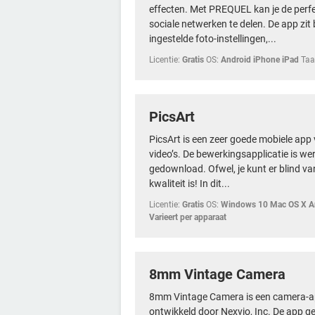
effecten. Met PREQUEL kan je de perfe
sociale netwerken te delen. De app zi
ingestelde foto-instellingen,...
Licentie:
Gratis
OS:
Android iPhone iPad
Taa
PicsArt
PicsArt is een zeer goede mobiele app
video’s. De bewerkingsapplicatie is we
gedownload. Ofwel, je kunt er blind v
kwaliteit is! In dit...
Licentie:
Gratis
OS:
Windows 10 Mac OS X An
Varieert per apparaat
8mm Vintage Camera
8mm Vintage Camera is een camera-ap
ontwikkeld door Nexvio, Inc. De app ge