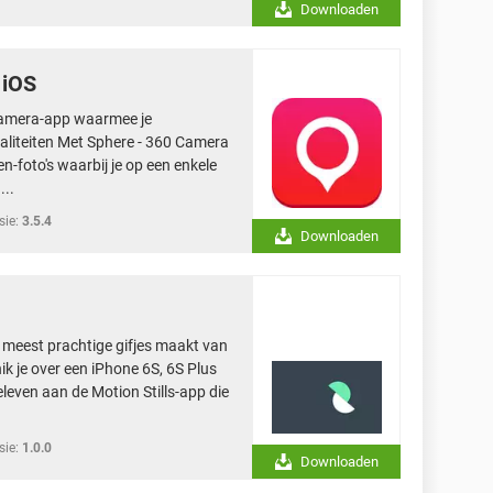
Downloaden
 iOS
 camera-app waarmee je
liteiten Met Sphere - 360 Camera
-foto's waarbij je op een enkele
...
sie:
3.5.4
Downloaden
de meest prachtige gifjes maakt van
ik je over een iPhone 6S, 6S Plus
beleven aan de Motion Stills-app die
sie:
1.0.0
Downloaden