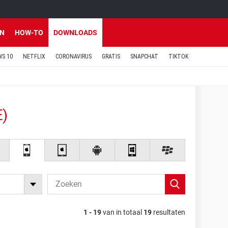
EN
HOW-TO
DOWNLOADS
S 10
NETFLIX
CORONAVIRUS
GRATIS
SNAPCHAT
TIKTOK
)
1 - 19
van in totaal
19
resultaten