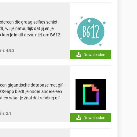
dereen die graag selfies schiet.
 wil je natuurlijk dat jij en je
ijk kun je in dit geval niet om B612
sie:
4.8.2
Downloaden
 een gigantische database met gif-
iOS-app biedt je onder andere een
t en waar je zoal de trending gif-
sie:
2.1
Downloaden