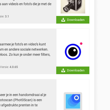
 aan video's en foto’s die je met de
sie:
3.1
Downloaden
armee je foto’s en video’s kunt
am en andere sociale netwerken.
oos. Zo kun je onder meer filters,
Versie:
4.0.65
Downloaden
eer je in een handomdraai al je
 Fotoscan (Phot0Scan) is een
 afgedrukte prenten in te