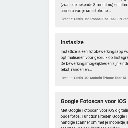
(zoals de bekende 8mm-films) en filters
camera van je smartphone...
Licentie:
Gratis
OS:
iPhone iPad
Taal:
EN
Ver
Instasize
InstaSize is een fotobewerkingsapp wa
optimaliseren voor gebruik op Instagr
De bewerkingsmogelijkheden zijn eindel
tekst, randen en...
Licentie:
Gratis
OS:
Android iPhone
Taal:
NL
Google Fotoscan voor iOS
Met Google Fotoscan voor iOS digitalis
oude foto's. Functionaliteiten Google
handige scanner om met je mobieltje je