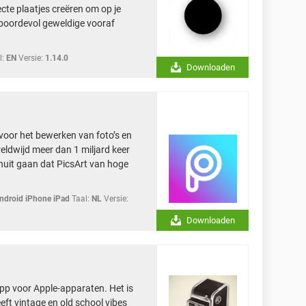
cte plaatjes creëren om op je
t boordevol geweldige vooraf
l:
EN
Versie:
1.14.0
Downloaden
 voor het bewerken van foto’s en
reldwijd meer dan 1 miljard keer
anuit gaan dat PicsArt van hoge
droid iPhone iPad
Taal:
NL
Versie:
Downloaden
p voor Apple-apparaten. Het is
eft vintage en old school vibes