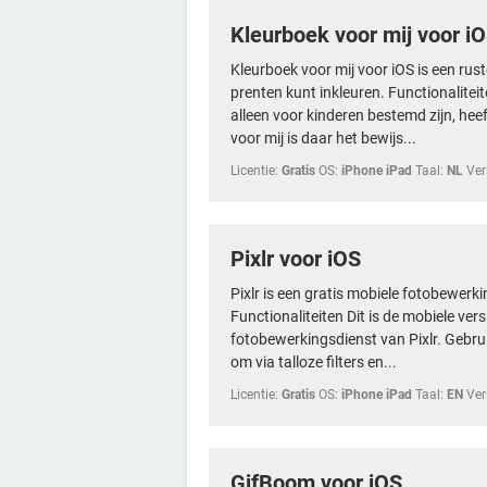
Kleurboek voor mij voor i
Kleurboek voor mij voor iOS is een ru
prenten kunt inkleuren. Functionalitei
alleen voor kinderen bestemd zijn, hee
voor mij is daar het bewijs...
Licentie:
Gratis
OS:
iPhone iPad
Taal:
NL
Ver
Pixlr voor iOS
Pixlr is een gratis mobiele fotobewerk
Functionaliteiten Dit is de mobiele ve
fotobewerkingsdienst van Pixlr. Gebruik 
om via talloze filters en...
Licentie:
Gratis
OS:
iPhone iPad
Taal:
EN
Ver
GifBoom voor iOS