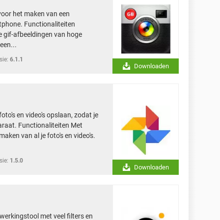
voor het maken van een
phone. Functionaliteiten
 gif-afbeeldingen van hoge
een...
sie:
6.1.1
Downloaden
foto's en video's opslaan, zodat je
araat. Functionaliteiten Met
aken van al je foto's en video's.
sie:
1.5.0
Downloaden
erkingstool met veel filters en