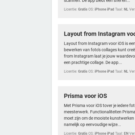
scannen. De app biedt een snel en...
Licentie:
Gratis
OS:
iPhone iPad
Taal:
NL
Ver
Layout from Instagram vo
Layout from Instagram voor iOS is ee
bewerken van foto's collages kunt creë
from Instagram laat je jouw waardevol
een prachtige collage. De app...
Licentie:
Gratis
OS:
iPhone iPad
Taal:
NL
Ver
Prisma voor iOS
Met Prisma voor iOS tover je iedere fo
meesterwerk. Functionaliteiten Prisma b
moet zijn om de mooiste kunstwerken t
namelijk op eenvoudige wijze...
Licentie:
Gratis
OS:
iPhone iPad
Taal:
EN
Ver