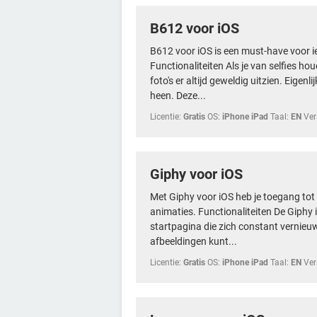
B612 voor iOS
B612 voor iOS is een must-have voor ie
Functionaliteiten Als je van selfies houdt,
foto's er altijd geweldig uitzien. Eigenl
heen. Deze...
Licentie:
Gratis
OS:
iPhone iPad
Taal:
EN
Ver
Giphy voor iOS
Met Giphy voor iOS heb je toegang tot
animaties. Functionaliteiten De Giphy 
startpagina die zich constant vernieuw
afbeeldingen kunt...
Licentie:
Gratis
OS:
iPhone iPad
Taal:
EN
Ver