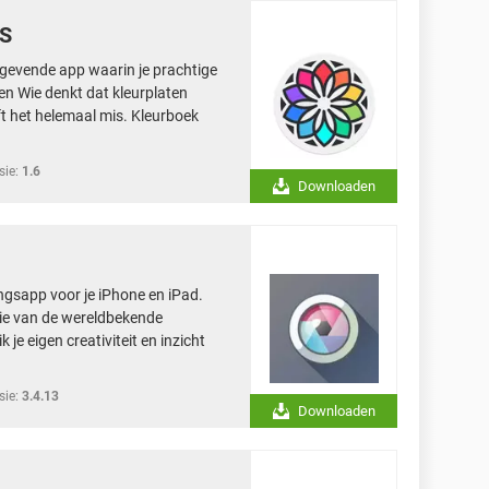
OS
stgevende app waarin je prachtige
ten Wie denkt dat kleurplaten
ft het helemaal mis. Kleurboek
sie:
1.6
Downloaden
ingsapp voor je iPhone en iPad.
rsie van de wereldbekende
je eigen creativiteit en inzicht
sie:
3.4.13
Downloaden