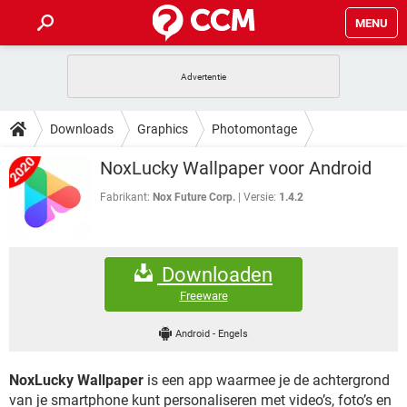
MENU
HOME
VIDEOBELLEN
GAMES
HOW-TO
Downloads
Graphics
Photomontage
INSTAGRAM
WINDOWS 10
VIDEOBELLEN
GAMES
DOWNLOADS
NoxLucky Wallpaper voor Android
NETFLIX
CORONAVIRUS
INSTAGRAM
WINDOWS 10
GRATIS
VIDEOBELLEN
SNAPCHAT
GAMES
Fabrikant:
Nox Future Corp.
Versie:
1.4.2
FORUM
NETFLIX
CORONAVIRUS
TIKTOK
INSTAGRAM
WINDOWS 10
GRATIS
VIDEOBELLEN
SNAPCHAT
GAMES
ARTIKELEN
NETFLIX
CORONAVIRUS
Downloaden
TIKTOK
INSTAGRAM
WINDOWS 10
GRATIS
VIDEOBELLEN
SNAPCHAT
GAMES
Freeware
NETFLIX
CORONAVIRUS
TIKTOK
INSTAGRAM
WINDOWS 10
Android
-
Engels
GRATIS
SNAPCHAT
NETFLIX
CORONAVIRUS
TIKTOK
NoxLucky Wallpaper
is een app waarmee je de achtergrond
GRATIS
SNAPCHAT
van je smartphone kunt personaliseren met video’s, foto’s en