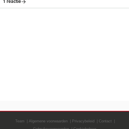
1 reactie
Team
Algemene voorwaarden
Privacybeleid
Contact
Gebruiksvoorwaarden
Cookiebeheer