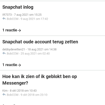
Snapchat inlog
IR7373
-
7 aug 2021 om 15:25
BobCCM
-
9 aug 2021 om 17:42
1 reactie
Snapchat oude account terug zetten
debbydevetten21
-
18 aug 2021 om 14:38
BobCCM
-
25 aug 2021 om 02:40
1 reactie
Hoe kan ik zien of ik geblokt ben op
Messenger?
Kim
-
8 okt 2018 om 10:43
BobCCM
-
9 okt 2018 om 23:10