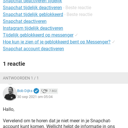
Snapchat deactiveren tijdelijk
TIKTOK
Snapchat tijdelijk deactiveren
- Beste reactie
Snapchat tijdelijk geblokkeerd
- Beste reactie
Snapchat deactiveren
Instagram tijdelijk deactiveren
Tijdelijk geblokkeerd op messenger
✓
Hoe kun je zien of je geblokkeerd bent op Messenger?
✓
Snapchat account deactiveren
1 reactie
ANTWOORDEN 1 / 1
Bob Dijks
7.802
30 sep 2021 om 05:04
Hallo,
Vervelend om te horen dat je niet meer in je Snapchat-
account kunt komen. Wellicht helpt de informatie in ons