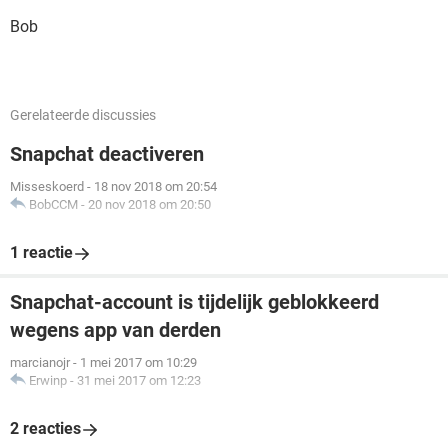
Bob
Gerelateerde discussies
Snapchat deactiveren
Misseskoerd
-
18 nov 2018 om 20:54
BobCCM
-
20 nov 2018 om 20:50
1 reactie
Snapchat-account is tijdelijk geblokkeerd
wegens app van derden
marcianojr
-
1 mei 2017 om 10:29
Erwinp
-
31 mei 2017 om 12:23
2 reacties