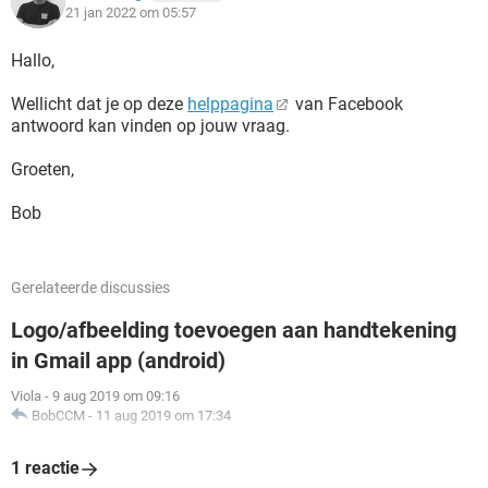
21 jan 2022 om 05:57
Hallo,
Wellicht dat je op deze
helppagina
van Facebook
antwoord kan vinden op jouw vraag.
Groeten,
Bob
Gerelateerde discussies
Logo/afbeelding toevoegen aan handtekening
in Gmail app (android)
Viola
-
9 aug 2019 om 09:16
BobCCM
-
11 aug 2019 om 17:34
1 reactie