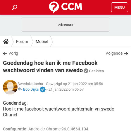
MENU
HOME
VIDEOBELLEN
GAMES
HOW-TO
Forum
Mobiel
INSTAGRAM
WINDOWS 10
VIDEOBELLEN
GAMES
DOWNLOADS
Vorig
Volgende
NETFLIX
CORONAVIRUS
INSTAGRAM
WINDOWS 10
Goedendag hoe kan ik me Facebook
GRATIS
VIDEOBELLEN
SNAPCHAT
GAMES
FORUM
NETFLIX
CORONAVIRUS
wachtwoord vinden van swedo
Gesloten
TIKTOK
INSTAGRAM
WINDOWS 10
GRATIS
VIDEOBELLEN
SNAPCHAT
GAMES
ARTIKELEN
NETFLIX
CORONAVIRUS
SwedoNatacha
- Gewijzigd op 21 jan 2022 om 05:56
TIKTOK
INSTAGRAM
WINDOWS 10
Bob Dijks
-
21 jan 2022 om 05:57
GRATIS
VIDEOBELLEN
SNAPCHAT
GAMES
NETFLIX
CORONAVIRUS
Goedendag,
TIKTOK
INSTAGRAM
WINDOWS 10
GRATIS
SNAPCHAT
Hoe ik me facebook wachtwoord achterhaln vn swedo
NETFLIX
CORONAVIRUS
Chanel
TIKTOK
GRATIS
SNAPCHAT
Configuratie:
Android / Chrome 96.0.4664.104