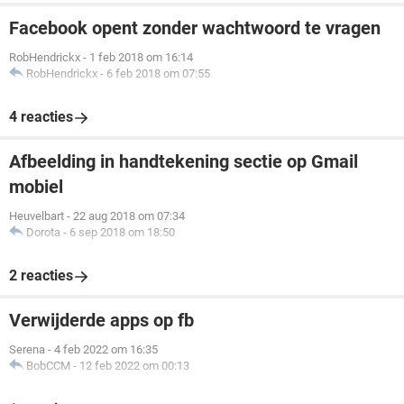
Facebook opent zonder wachtwoord te vragen
RobHendrickx
-
1 feb 2018 om 16:14
RobHendrickx
-
6 feb 2018 om 07:55
4 reacties
Afbeelding in handtekening sectie op Gmail
mobiel
Heuvelbart
-
22 aug 2018 om 07:34
Dorota
-
6 sep 2018 om 18:50
2 reacties
Verwijderde apps op fb
Serena
-
4 feb 2022 om 16:35
BobCCM
-
12 feb 2022 om 00:13