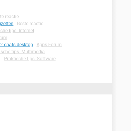
te reactie
gzetten
- Beste reactie
che tips -Internet
rum
er-chats desktop
-
Apps Forum
ische tips -Multimedia
j
-
Praktische tips -Software