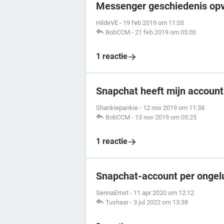
Messenger geschiedenis opvr
HildeVE
-
19 feb 2019 om 11:05
BobCCM
-
21 feb 2019 om 05:00
1 reactie
Snapchat heeft mijn account
Shankiepankie
-
12 nov 2019 om 11:38
BobCCM
-
13 nov 2019 om 05:25
1 reactie
Snapchat-account per ongel
SennaErnst
-
11 apr 2020 om 12:12
Tushaar
-
3 jul 2022 om 13:38