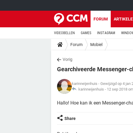
FORUM
ARTIKEL
VIDEOBELLEN
GAMES
INSTAGRAM
WINDOW
Forum
Mobiel
Vorig
Gearchiveerde Messenger-ch
karinneijenhuis
- Gewijzigd op 4 jan
karinneijenhuis -
12 sep 2018 om
Hallo! Hoe kan ik een Messenger-cha
Share