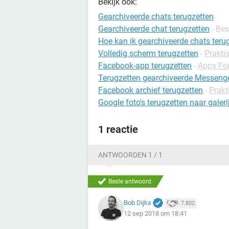
Bekijk ook:
Gearchiveerde chats terugzetten
Gearchiveerde chat terugzetten
- Bes
Hoe kan ik gearchiveerde chats teru
Volledig scherm terugzetten
-
Praktis
Facebook-app terugzetten
-
Apps Fo
Terugzetten gearchiveerde Messeng
Facebook archief terugzetten
-
Prakt
Google foto's terugzetten naar galeri
1 reactie
ANTWOORDEN 1 / 1
Beste antwoord
Bob Dijks
7.802
12 sep 2018 om 18:41