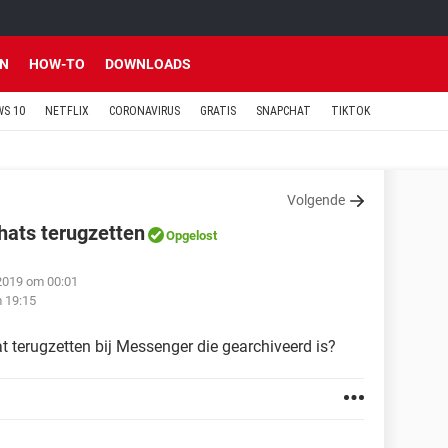
EN
HOW-TO
DOWNLOADS
S 10
NETFLIX
CORONAVIRUS
GRATIS
SNAPCHAT
TIKTOK
Volgende
ats terugzetten
Opgelost
 2019 om 00:01
 19:15
t terugzetten bij Messenger die gearchiveerd is?