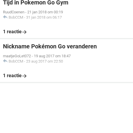
Tijd in Pokemon Go Gym
RuudCoenen
-
21 jan 2018 om 00:19
BobCCM
-
31 jan 2018 om 06:17
1 reactie
Nickname Pokémon Go veranderen
maatjeGoLet072
-
19 aug 2017 om 18:47
BobCCM
-
23 aug 2017 om 22:50
1 reactie