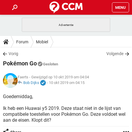
MENU
HOME
VIDEOBELLEN
GAMES
HOW-TO
Forum
Mobiel
INSTAGRAM
WINDOWS 10
VIDEOBELLEN
GAMES
DOWNLOADS
Vorig
Volgende
NETFLIX
CORONAVIRUS
INSTAGRAM
WINDOWS 10
Pokémon Go
GRATIS
VIDEOBELLEN
SNAPCHAT
GAMES
Gesloten
FORUM
NETFLIX
CORONAVIRUS
TIKTOK
INSTAGRAM
WINDOWS 10
Faerts
- Gewijzigd op 10 okt 2019 om 04:04
GRATIS
VIDEOBELLEN
SNAPCHAT
GAMES
ARTIKELEN
Bob Dijks
-
10 okt 2019 om 04:15
NETFLIX
CORONAVIRUS
TIKTOK
INSTAGRAM
WINDOWS 10
GRATIS
VIDEOBELLEN
SNAPCHAT
GAMES
Goedemiddag,
NETFLIX
CORONAVIRUS
TIKTOK
INSTAGRAM
WINDOWS 10
Ik heb een Huawai y5 2019. Deze staat niet in de lijst van
GRATIS
SNAPCHAT
compatibele toestellen voor Pokémon Go. Deze voldoet wel
NETFLIX
CORONAVIRUS
TIKTOK
aan de eisen. Klopt dit?
GRATIS
SNAPCHAT