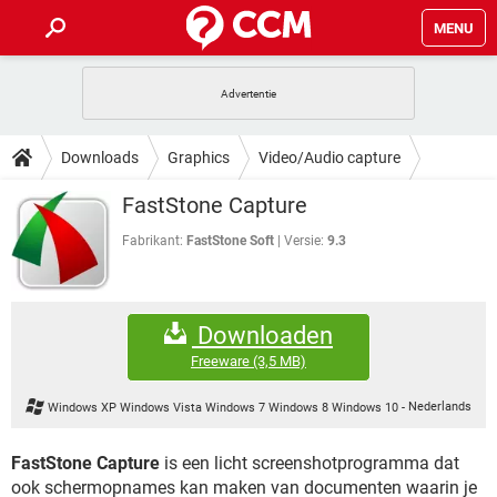
MENU
HOME
VIDEOBELLEN
GAMES
HOW-TO
Downloads
Graphics
Video/Audio capture
INSTAGRAM
WINDOWS 10
VIDEOBELLEN
GAMES
DOWNLOADS
FastStone Capture
NETFLIX
CORONAVIRUS
INSTAGRAM
WINDOWS 10
GRATIS
VIDEOBELLEN
SNAPCHAT
GAMES
Fabrikant:
FastStone Soft
Versie:
9.3
FORUM
NETFLIX
CORONAVIRUS
TIKTOK
INSTAGRAM
WINDOWS 10
GRATIS
VIDEOBELLEN
SNAPCHAT
GAMES
ARTIKELEN
NETFLIX
CORONAVIRUS
Downloaden
TIKTOK
INSTAGRAM
WINDOWS 10
GRATIS
VIDEOBELLEN
SNAPCHAT
GAMES
Freeware
(3,5 MB)
NETFLIX
CORONAVIRUS
TIKTOK
INSTAGRAM
WINDOWS 10
Windows XP Windows Vista Windows 7 Windows 8 Windows 10
-
Nederlands
GRATIS
SNAPCHAT
NETFLIX
CORONAVIRUS
TIKTOK
FastStone Capture
is een licht screenshotprogramma dat
GRATIS
SNAPCHAT
ook schermopnames kan maken van documenten waarin je