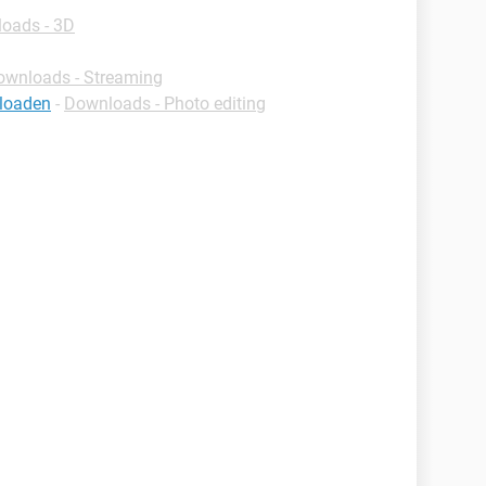
oads - 3D
ownloads - Streaming
nloaden
-
Downloads - Photo editing