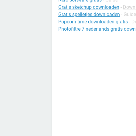
Gratis sketchup downloaden
-
Downl
Gratis spelletjes downloaden
- Guide
Popcorn time downloaden gratis
-
D
Photofiltre 7 nederlands gratis dow