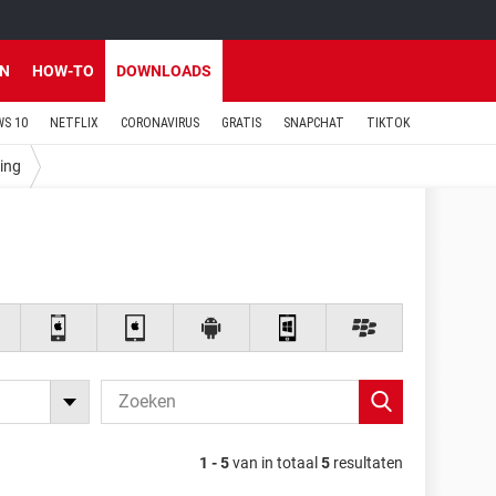
EN
HOW-TO
DOWNLOADS
S 10
NETFLIX
CORONAVIRUS
GRATIS
SNAPCHAT
TIKTOK
ing
1 - 5
van in totaal
5
resultaten