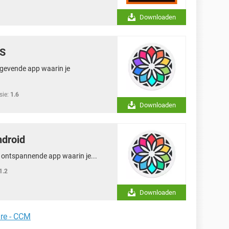
Downloaden
OS
stgevende app waarin je
sie:
1.6
Downloaden
ndroid
n ontspannende app waarin je...
1.2
Downloaden
re - CCM