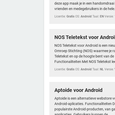
deze app maak je in een handomdraai u
vrienden en medegebruikers in de hele.
Licentie:
Gratis
OS:
Android
Taal:
EN
Versie:
NOS Teletekst voor Andro
NOS Teletekst voor Android is een ni
Omroep Stichting (NOS) waarmee je r
Teletekst en op de hoogte bent van de 
Functionaliteiten Met NOS Teletekst lees
Licentie:
Gratis
OS:
Android
Taal:
NL
Versie:
Aptoide voor Android
Aptoide is een alternatieve webstore 
Android-aplicaties. Functionaliteiten
populairste Android-producten, van ga
applicaties. Gebruikers kunnen de...