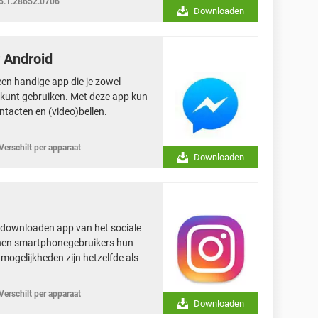
5.1.28652.0706
Downloaden
 Android
en handige app die je zowel
kunt gebruiken. Met deze app kun
ontacten en (video)bellen.
Verschilt per apparaat
Downloaden
e downloaden app van het sociale
nen smartphonegebruikers hun
 mogelijkheden zijn hetzelfde als
Verschilt per apparaat
Downloaden