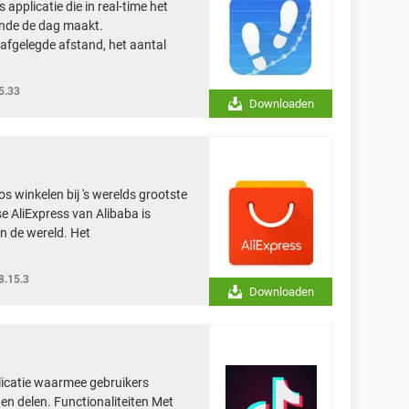
 applicatie die in real-time het
ende de dag maakt.
 afgelegde afstand, het aantal
5.33
Downloaden
os winkelen bij 's werelds grootste
e AliExpress van Alibaba is
n de wereld. Het
8.15.3
Downloaden
plicatie waarmee gebruikers
en delen. Functionaliteiten Met