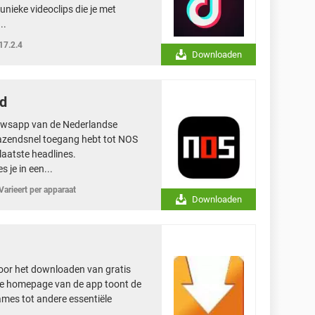
nieke videoclips die je met
..
17.2.4
Downloaden
id
euwsapp van de Nederlandse
azendsnel toegang hebt tot NOS
laatste headlines.
 je in een...
Varieert per apparaat
Downloaden
voor het downloaden van gratis
 De homepage van de app toont de
mes tot andere essentiële