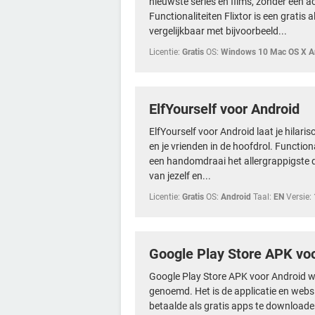
nieuwste series en films, zonder een 
Functionaliteiten Flixtor is een gratis a
vergelijkbaar met bijvoorbeeld...
Licentie:
Gratis
OS:
Windows 10 Mac OS X A
ElfYourself voor Android
ElfYourself voor Android laat je hilari
en je vrienden in de hoofdrol. Function
een handomdraai het allergrappigste di
van jezelf en...
Licentie:
Gratis
OS:
Android
Taal:
EN
Versie:
Google Play Store APK vo
Google Play Store APK voor Android 
genoemd. Het is de applicatie en webs
betaalde als gratis apps te downloade