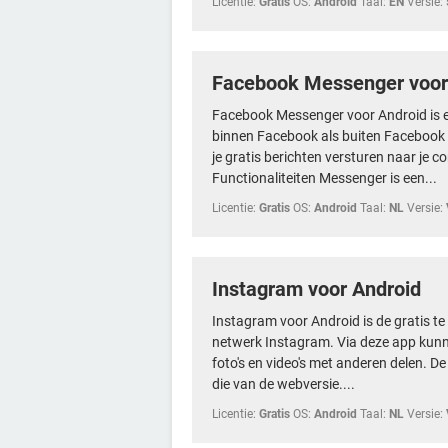
Licentie:
Gratis
OS:
Android
Taal:
EN
Versie:
Facebook Messenger voor
Facebook Messenger voor Android is e
binnen Facebook als buiten Facebook 
je gratis berichten versturen naar je c
Functionaliteiten Messenger is een...
Licentie:
Gratis
OS:
Android
Taal:
NL
Versie:
Instagram voor Android
Instagram voor Android is de gratis t
netwerk Instagram. Via deze app kun
foto's en video's met anderen delen. De
die van de webversie....
Licentie:
Gratis
OS:
Android
Taal:
NL
Versie: