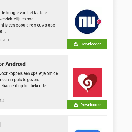
p de hoogte van het laatste
erzichtelijk en snel
.nl is een populaire nieuws-app
t...
9.20.1
Downloaden
or Android
 voor koppels een spelletje om de
er een impuls te geven.
 gebaseerd op het bekende
..
2.4
Downloaden
d