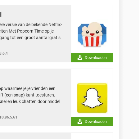
d
le versie van de bekende Netflix-
eiten Met Popcorn Time op je
gang tot een groot aantal gratis
3.6.4
Downloaden
pp waarmee je je vrienden een
ift (een snap) kunt toesturen.
snel en leuk chatten door middel
10.86.5.61
Downloaden