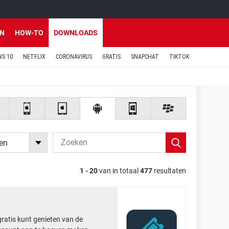
EN
HOW-TO
DOWNLOADS
S 10
NETFLIX
CORONAVIRUS
GRATIS
SNAPCHAT
TIKTOK
ken
1 - 20
van in totaal
477
resultaten
gratis kunt genieten van de