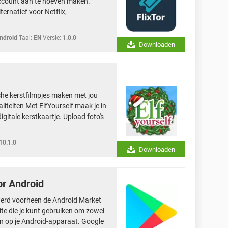
account aan te hoeven maken.
lternatief voor Netflix,
ndroid
Taal:
EN
Versie:
1.0.0
Downloaden
sche kerstfilmpjes maken met jou
aliteiten Met ElfYourself maak je in
gitale kerstkaartje. Upload foto's
10.1.0
Downloaden
or Android
werd voorheen de Android Market
ite die je kunt gebruiken om zowel
n op je Android-apparaat. Google