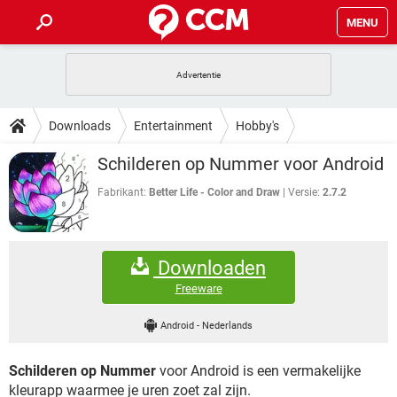
MENU
HOME
VIDEOBELLEN
GAMES
HOW-TO
Downloads
Entertainment
Hobby's
INSTAGRAM
WINDOWS 10
VIDEOBELLEN
GAMES
DOWNLOADS
Schilderen op Nummer voor Android
NETFLIX
CORONAVIRUS
INSTAGRAM
WINDOWS 10
GRATIS
VIDEOBELLEN
SNAPCHAT
GAMES
Fabrikant:
Better Life - Color and Draw
Versie:
2.7.2
FORUM
NETFLIX
CORONAVIRUS
TIKTOK
INSTAGRAM
WINDOWS 10
GRATIS
VIDEOBELLEN
SNAPCHAT
GAMES
ARTIKELEN
NETFLIX
CORONAVIRUS
Downloaden
TIKTOK
INSTAGRAM
WINDOWS 10
GRATIS
VIDEOBELLEN
SNAPCHAT
GAMES
Freeware
NETFLIX
CORONAVIRUS
TIKTOK
INSTAGRAM
WINDOWS 10
Android
-
Nederlands
GRATIS
SNAPCHAT
NETFLIX
CORONAVIRUS
TIKTOK
Schilderen op Nummer
voor Android is een vermakelijke
GRATIS
SNAPCHAT
kleurapp waarmee je uren zoet zal zijn.