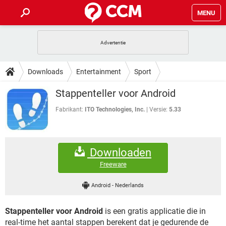
MENU
HOME
VIDEOBELLEN
GAMES
HOW-TO
Downloads
Entertainment
Sport
INSTAGRAM
WINDOWS 10
VIDEOBELLEN
GAMES
DOWNLOADS
Stappenteller voor Android
NETFLIX
CORONAVIRUS
INSTAGRAM
WINDOWS 10
GRATIS
VIDEOBELLEN
SNAPCHAT
GAMES
Fabrikant:
ITO Technologies, Inc.
Versie:
5.33
FORUM
NETFLIX
CORONAVIRUS
TIKTOK
INSTAGRAM
WINDOWS 10
GRATIS
VIDEOBELLEN
SNAPCHAT
GAMES
ARTIKELEN
NETFLIX
CORONAVIRUS
Downloaden
TIKTOK
INSTAGRAM
WINDOWS 10
GRATIS
VIDEOBELLEN
SNAPCHAT
GAMES
Freeware
NETFLIX
CORONAVIRUS
TIKTOK
INSTAGRAM
WINDOWS 10
Android
-
Nederlands
GRATIS
SNAPCHAT
NETFLIX
CORONAVIRUS
TIKTOK
Stappenteller voor Android
is een gratis applicatie die in
GRATIS
SNAPCHAT
real-time het aantal stappen berekent dat je gedurende de