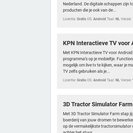
Nederland. De digitale schappen zijn t
producten die je ook van de...
Licentie:
Gratis
OS:
Android
Taal:
NL
Versie:
KPN Interactieve TV voor 
Met KPN Interactieve TV voor Android k
programma’s op je mobieltje. Function
mogelijk om live tv te kijken, waar je 
TV zelfs gebruiken als je...
Licentie:
Gratis
OS:
Android
Taal:
NL
Versie:
3D Tractor Simulator Far
Met 3D Tractor Simulator Farm stap jij 
boerderij van jouw dromen te bewerken.
op de vermakelijkste tractorsimulator die 
achter het stuur...