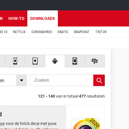
EN
HOW-TO
DOWNLOADS
S 10
NETFLIX
CORONAVIRUS
GRATIS
SNAPCHAT
TIKTOK
ken
121 - 140
van in totaal
477
resultaten
d
p voor de foto’s die je met jouw