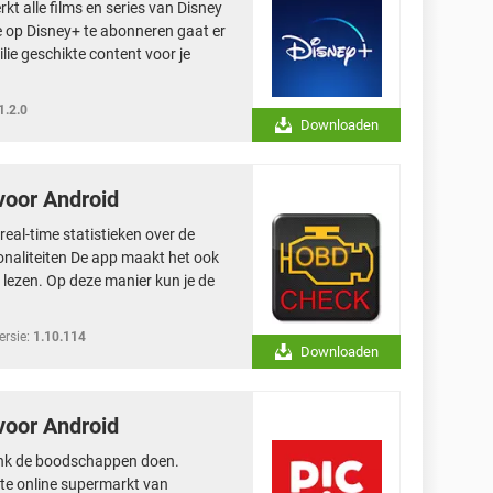
t alle films en series van Disney
je op Disney+ te abonneren gaat er
lie geschikte content voor je
1.2.0
Downloaden
voor Android
eal-time statistieken over de
ionaliteiten De app maakt het ook
 lezen. Op deze manier kun je de
ersie:
1.10.114
Downloaden
voor Android
 bank de boodschappen doen.
chte online supermarkt van