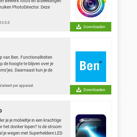
ten Bewerk foto’s en afbeeldingen
bruiken PhotoDirector. Deze
13.5.0
Downloaden
pp van Ben. Functionaliteiten
 de hoogte te blijven over je
ms’jes. Daarnaast kun je de
Varieert per apparaat
Downloaden
p
 je je mobieltje in een krachtige
or het donker lopen? Is de stroom
u al je wegen met Superheldere LED