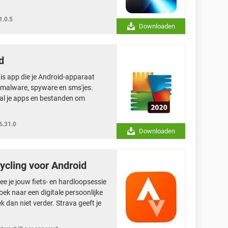
1.0.5
Downloaden
d
is app die je Android-apparaat
 malware, spyware en sms'jes.
 al je apps en bestanden om
6.31.0
Downloaden
ycling voor Android
e je jouw fiets- en hardloopsessie
oek naar een digitale persoonlijke
k dan niet verder. Strava geeft je