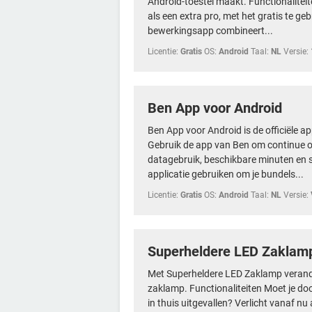
Android-toestel maakt. Functionalitei
als een extra pro, met het gratis te ge
bewerkingsapp combineert...
Licentie:
Gratis
OS:
Android
Taal:
NL
Versie:
Ben App voor Android
Ben App voor Android is de officiële a
Gebruik de app van Ben om continue op
datagebruik, beschikbare minuten en s
applicatie gebruiken om je bundels...
Licentie:
Gratis
OS:
Android
Taal:
NL
Versie:
Superheldere LED Zaklam
Met Superheldere LED Zaklamp verander
zaklamp. Functionaliteiten Moet je do
in thuis uitgevallen? Verlicht vanaf n