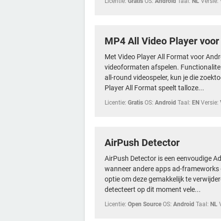
Licentie:
Gratis
OS:
Android
Taal:
NL
Versie:
MP4 All Video Player voor
Met Video Player All Format voor Andro
videoformaten afspelen. Functionalitei
all-round videospeler, kun je die zoekt
Player All Format speelt talloze...
Licentie:
Gratis
OS:
Android
Taal:
EN
Versie:
AirPush Detector
AirPush Detector is een eenvoudige Adr
wanneer andere apps ad-frameworks g
optie om deze gemakkelijk te verwijder
detecteert op dit moment vele...
Licentie:
Open Source
OS:
Android
Taal:
NL