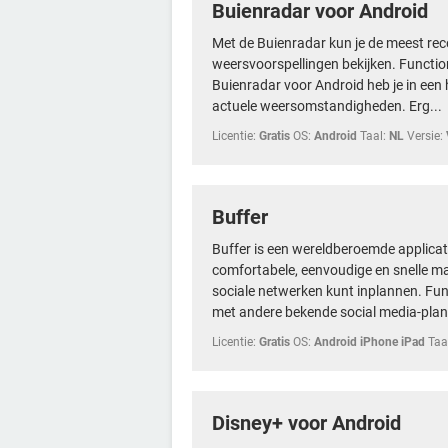
Buienradar voor Android
Met de Buienradar kun je de meest r
weersvoorspellingen bekijken. Function
Buienradar voor Android heb je in ee
actuele weersomstandigheden. Erg...
Licentie:
Gratis
OS:
Android
Taal:
NL
Versie:
Buffer
Buffer is een wereldberoemde applica
comfortabele, eenvoudige en snelle ma
sociale netwerken kunt inplannen. Func
met andere bekende social media-plann
Licentie:
Gratis
OS:
Android iPhone iPad
Taa
Disney+ voor Android