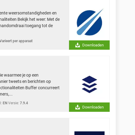
ecente weersomstandigheden en
aliteiten Bekijk het weer: Met de
n handomdraai toegang tot de
Varieert per apparaat
Downloaden
tie waarmee je op een
nier tweets en berichten op
tionaliteiten Buffer concurreert
ers,...
l:
EN
Versie:
7.9.4
Downloaden