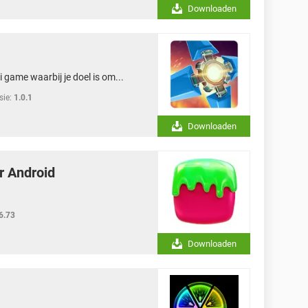
Downloaden
 game waarbij je doel is om...
sie:
1.0.1
Downloaden
r Android
6.73
Downloaden