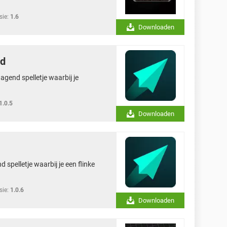
sie:
1.6
Downloaden
id
gend spelletje waarbij je
1.0.5
Downloaden
spelletje waarbij je een flinke
sie:
1.0.6
Downloaden