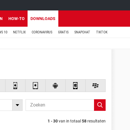
EN
HOW-TO
DOWNLOADS
S 10
NETFLIX
CORONAVIRUS
GRATIS
SNAPCHAT
TIKTOK
1 - 30
van in totaal
58
resultaten