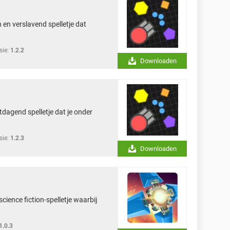
 en verslavend spelletje dat
sie:
1.2.2
Downloaden
tdagend spelletje dat je onder
sie:
1.2.3
Downloaden
cience fiction-spelletje waarbij
1.0.3