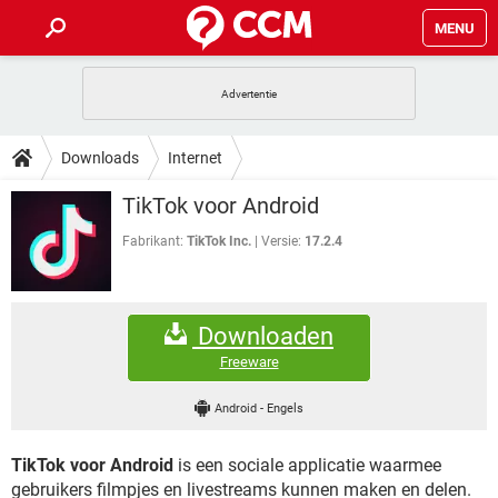
MENU
HOME
VIDEOBELLEN
GAMES
HOW-TO
Downloads
Internet
INSTAGRAM
WINDOWS 10
VIDEOBELLEN
GAMES
DOWNLOADS
TikTok voor Android
NETFLIX
CORONAVIRUS
INSTAGRAM
WINDOWS 10
GRATIS
VIDEOBELLEN
SNAPCHAT
GAMES
Fabrikant:
TikTok Inc.
Versie:
17.2.4
FORUM
NETFLIX
CORONAVIRUS
TIKTOK
INSTAGRAM
WINDOWS 10
GRATIS
VIDEOBELLEN
SNAPCHAT
GAMES
ARTIKELEN
NETFLIX
CORONAVIRUS
Downloaden
TIKTOK
INSTAGRAM
WINDOWS 10
GRATIS
VIDEOBELLEN
SNAPCHAT
GAMES
Freeware
NETFLIX
CORONAVIRUS
TIKTOK
INSTAGRAM
WINDOWS 10
Android
-
Engels
GRATIS
SNAPCHAT
NETFLIX
CORONAVIRUS
TIKTOK
TikTok voor Android
is een sociale applicatie waarmee
GRATIS
SNAPCHAT
gebruikers filmpjes en livestreams kunnen maken en delen.