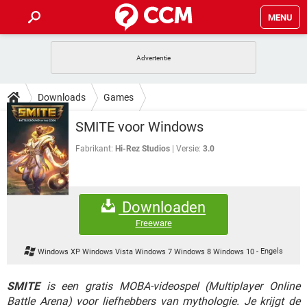
MENU
HOME
VIDEOBELLEN
GAMES
HOW-TO
Downloads
Games
INSTAGRAM
WINDOWS 10
VIDEOBELLEN
GAMES
DOWNLOADS
SMITE voor Windows
NETFLIX
CORONAVIRUS
INSTAGRAM
WINDOWS 10
GRATIS
VIDEOBELLEN
SNAPCHAT
GAMES
Fabrikant:
Hi-Rez Studios
Versie:
3.0
FORUM
NETFLIX
CORONAVIRUS
TIKTOK
INSTAGRAM
WINDOWS 10
GRATIS
VIDEOBELLEN
SNAPCHAT
GAMES
ARTIKELEN
NETFLIX
CORONAVIRUS
Downloaden
TIKTOK
INSTAGRAM
WINDOWS 10
GRATIS
VIDEOBELLEN
SNAPCHAT
GAMES
Freeware
NETFLIX
CORONAVIRUS
TIKTOK
INSTAGRAM
WINDOWS 10
Windows XP Windows Vista Windows 7 Windows 8 Windows 10
-
Engels
GRATIS
SNAPCHAT
NETFLIX
CORONAVIRUS
TIKTOK
SMITE
is een gratis MOBA-videospel (Multiplayer Online
GRATIS
SNAPCHAT
Battle Arena) voor liefhebbers van mythologie. Je krijgt de