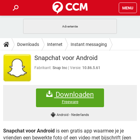
MENU
HOME
VIDEOBELLEN
GAMES
HOW-TO
Downloads
Internet
Instant messaging
INSTAGRAM
WINDOWS 10
VIDEOBELLEN
GAMES
DOWNLOADS
Snapchat voor Android
NETFLIX
CORONAVIRUS
INSTAGRAM
WINDOWS 10
GRATIS
VIDEOBELLEN
SNAPCHAT
GAMES
Fabrikant:
Snap Inc
Versie:
10.86.5.61
FORUM
NETFLIX
CORONAVIRUS
TIKTOK
INSTAGRAM
WINDOWS 10
GRATIS
VIDEOBELLEN
SNAPCHAT
GAMES
ARTIKELEN
NETFLIX
CORONAVIRUS
Downloaden
TIKTOK
INSTAGRAM
WINDOWS 10
GRATIS
VIDEOBELLEN
SNAPCHAT
GAMES
Freeware
NETFLIX
CORONAVIRUS
TIKTOK
INSTAGRAM
WINDOWS 10
Android
-
Nederlands
GRATIS
SNAPCHAT
NETFLIX
CORONAVIRUS
TIKTOK
Snapchat voor Android
is een gratis app waarmee je je
GRATIS
SNAPCHAT
vrienden een bewerkte foto of een video met bijschrift (een