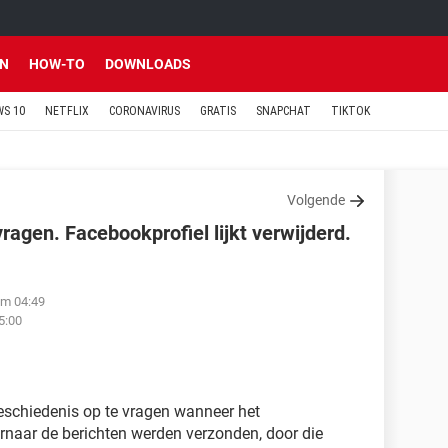
EN
HOW-TO
DOWNLOADS
S 10
NETFLIX
CORONAVIRUS
GRATIS
SNAPCHAT
TIKTOK
Volgende
agen. Facebookprofiel lijkt verwijderd.
om 04:49
5:00
eschiedenis op te vragen wanneer het
rnaar de berichten werden verzonden, door die