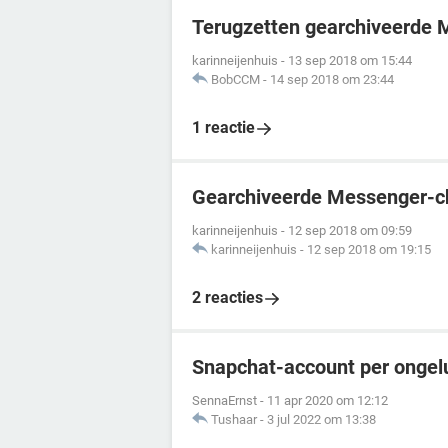
Terugzetten gearchiveerde 
karinneijenhuis
-
13 sep 2018 om 15:44
BobCCM
-
14 sep 2018 om 23:44
1 reactie
Gearchiveerde Messenger-ch
karinneijenhuis
-
12 sep 2018 om 09:59
karinneijenhuis
-
12 sep 2018 om 19:15
2 reacties
Snapchat-account per ongel
SennaErnst
-
11 apr 2020 om 12:12
Tushaar
-
3 jul 2022 om 13:38