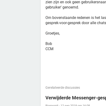
zien zijn en ook geen gebruikersnaa
gebruiker' genoemd.
Om bovenstaande redenen is het last
gesprek-voor-gesprek door alle chat
Groetjes,
Bob
CCM
Gerelateerde discussies
Verwijderde Messenger-ges
Bjornsmit
-
12 sep 2018 om 16:08