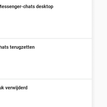
Messenger-chats desktop
ats terugzetten
uk verwijderd