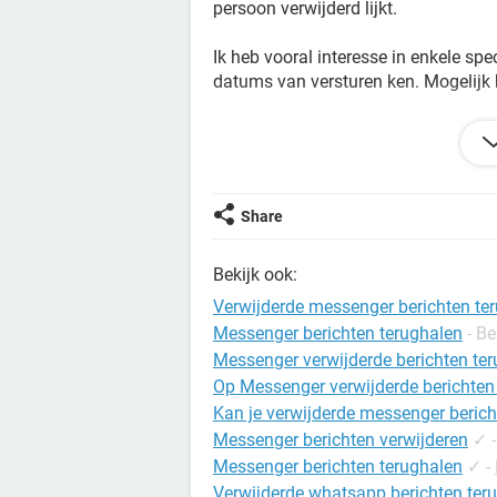
persoon verwijderd lijkt.
Ik heb vooral interesse in enkele sp
datums van versturen ken. Mogelijk
Dank voor je reactie,
Vriendelijke groeten,
Share
Hilde, België
Bekijk ook:
Verwijderde messenger berichten te
Messenger berichten terughalen
- Be
Messenger verwijderde berichten te
Op Messenger verwijderde berichten
Kan je verwijderde messenger berich
Messenger berichten verwijderen
✓
Messenger berichten terughalen
✓
-
Verwijderde whatsapp berichten ter