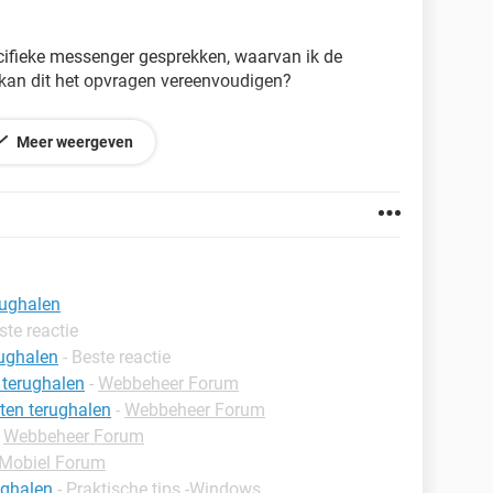
ecifieke messenger gesprekken, waarvan ik de
 kan dit het opvragen vereenvoudigen?
Meer weergeven
rughalen
ste reactie
rughalen
- Beste reactie
 terughalen
-
Webbeheer Forum
ten terughalen
-
Webbeheer Forum
-
Webbeheer Forum
Mobiel Forum
ughalen
-
Praktische tips -Windows