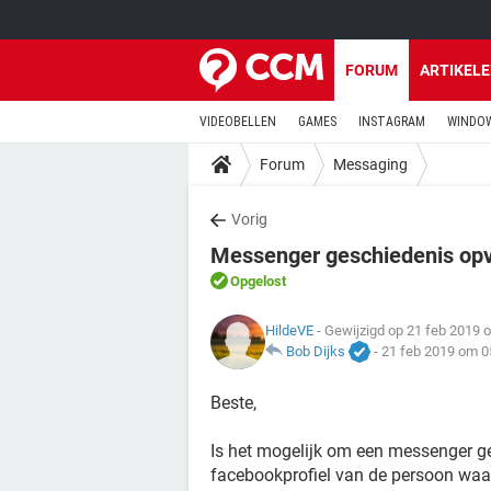
FORUM
ARTIKEL
VIDEOBELLEN
GAMES
INSTAGRAM
WINDOW
Forum
Messaging
Vorig
Messenger geschiedenis opvr
Opgelost
HildeVE
- Gewijzigd op 21 feb 2019 
Bob Dijks
-
21 feb 2019 om 0
Beste,
Is het mogelijk om een messenger g
facebookprofiel van de persoon waa