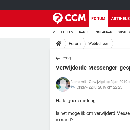
FORUM
ARTIKEL
VIDEOBELLEN
GAMES
INSTAGRAM
WINDOW
Forum
Webbeheer
Vorig
Verwijderde Messenger-ges
Bjornsmit
- Gewijzigd op 3 jan 2019 
Cindy -
22 jul 2019 om 22:25
Hallo goedemiddag,
Is het mogelijk om verwijderd Messen
iemand?