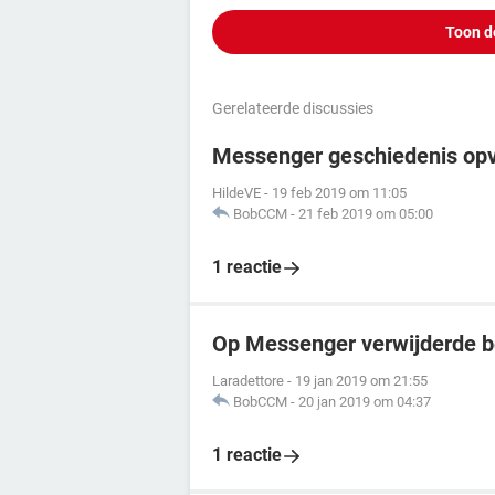
Toon d
Gerelateerde discussies
Messenger geschiedenis opvr
HildeVE
-
19 feb 2019 om 11:05
BobCCM
-
21 feb 2019 om 05:00
1 reactie
Op Messenger verwijderde b
Laradettore
-
19 jan 2019 om 21:55
BobCCM
-
20 jan 2019 om 04:37
1 reactie