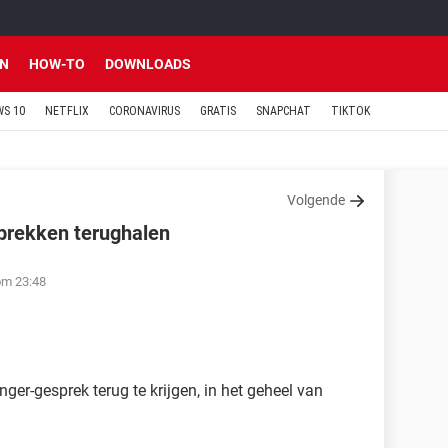
EN
HOW-TO
DOWNLOADS
S 10
NETFLIX
CORONAVIRUS
GRATIS
SNAPCHAT
TIKTOK
Volgende
prekken terughalen
om 23:48
ger-gesprek terug te krijgen, in het geheel van