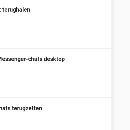
 terughalen
Messenger-chats desktop
ats terugzetten