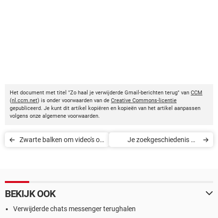
Het document met titel "Zo haal je verwijderde Gmail-berichten terug" van
CCM
(
nl.ccm.net
) is onder voorwaarden van de
Creative Commons-licentie
gepubliceerd. Je kunt dit artikel kopiëren en kopieën van het artikel aanpassen
volgens onze algemene voorwaarden.
Zwarte balken om video's op
Je zoekgeschiedenis op
YouTube weghalen
Pinterest verwijderen
BEKIJK OOK
Verwijderde chats messenger terughalen