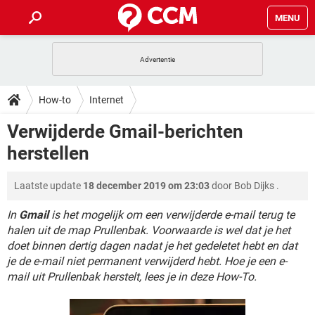
MENU
HOME
VIDEOBELLEN
GAMES
HOW-TO
How-to
Internet
INSTAGRAM
WINDOWS 10
VIDEOBELLEN
GAMES
DOWNLOADS
Verwijderde Gmail-berichten
NETFLIX
CORONAVIRUS
INSTAGRAM
WINDOWS 10
herstellen
GRATIS
VIDEOBELLEN
SNAPCHAT
GAMES
FORUM
NETFLIX
CORONAVIRUS
TIKTOK
INSTAGRAM
WINDOWS 10
Laatste update
18 december 2019 om 23:03
door
Bob Dijks
.
GRATIS
VIDEOBELLEN
SNAPCHAT
GAMES
ARTIKELEN
NETFLIX
CORONAVIRUS
TIKTOK
INSTAGRAM
WINDOWS 10
In
Gmail
is het mogelijk om een verwijderde e-mail terug te
GRATIS
VIDEOBELLEN
SNAPCHAT
GAMES
halen uit de map Prullenbak. Voorwaarde is wel dat je het
NETFLIX
CORONAVIRUS
doet binnen dertig dagen nadat je het gedeletet hebt en dat
TIKTOK
INSTAGRAM
WINDOWS 10
je de e-mail niet permanent verwijderd hebt. Hoe je een e-
GRATIS
SNAPCHAT
NETFLIX
CORONAVIRUS
mail uit Prullenbak herstelt, lees je in deze How-To.
TIKTOK
GRATIS
SNAPCHAT