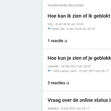
Gerelateerde discussies
Hoe kan ik zien of ik geblo
Kim
-
8 okt 2018 om 10:43
BobCCM
-
9 okt 2018 om 23:10
1 reactie
Hoe kun je zien of je geblo
isabelle
-
23 feb 2017 om 20:31
1300 carine carin
-
10 okt 2017 om 06:17
3 reacties
Vraag over de online status
Barbara
-
9 mrt 2021 om 23:11