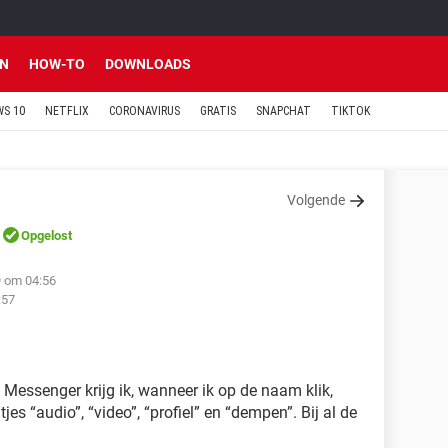
EN
HOW-TO
DOWNLOADS
S 10
NETFLIX
CORONAVIRUS
GRATIS
SNAPCHAT
TIKTOK
Volgende
Opgelost
9 om 04:56
:57
Messenger krijg ik, wanneer ik op de naam klik,
jes “audio”, “video”, “profiel” en “dempen”. Bij al de