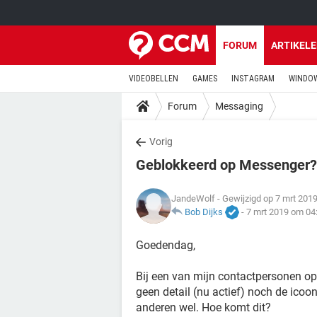
FORUM
ARTIKEL
VIDEOBELLEN
GAMES
INSTAGRAM
WINDOW
Forum
Messaging
Vorig
Geblokkeerd op Messenger?
JandeWolf
- Gewijzigd op 7 mrt 201
Bob Dijks
-
7 mrt 2019 om 04
Goedendag,
Bij een van mijn contactpersonen op 
geen detail (nu actief) noch de icoont
anderen wel. Hoe komt dit?