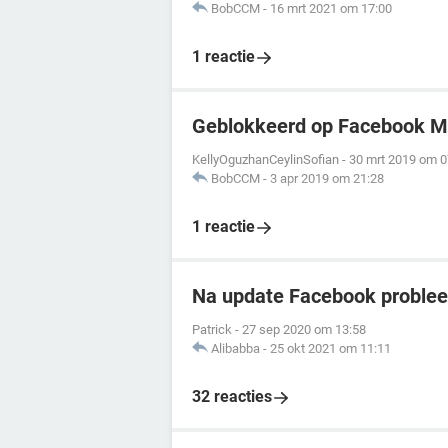
BobCCM
-
16 mrt 2021 om 17:00
1 reactie
Geblokkeerd op Facebook 
KellyOguzhanCeylinSofian
-
30 mrt 2019 om 0
BobCCM
-
3 apr 2019 om 21:28
1 reactie
Na update Facebook problee
Patrick
-
27 sep 2020 om 13:58
Alibabba
-
25 okt 2021 om 11:11
32 reacties