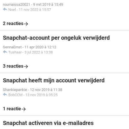
roumaissa20021
-
9 mrt 2019 à 15:49
Noel
-
11 nov 2022 à 15:57
2 reacties
Snapchat-account per ongeluk verwijderd
SennaErnst
-
11 apr 2020 à 12:12
Tushaar
-
3 jul 2022 à 13:38
3 reacties
Snapchat heeft mijn account verwijderd
Shankiepankie
-
12 nov 2019 à 11:38
BobCCM
-
13 nov 2019 à 05:25
1 reactie
Snapchat activeren via e-mailadres