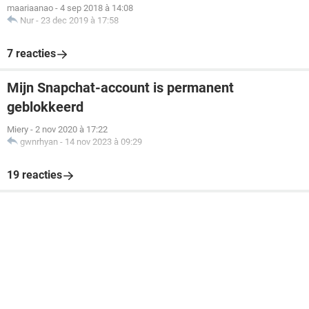
maariaanao
-
4 sep 2018 à 14:08
Nur
-
23 dec 2019 à 17:58
7 reacties
Mijn Snapchat-account is permanent
geblokkeerd
Miery
-
2 nov 2020 à 17:22
gwnrhyan
-
14 nov 2023 à 09:29
19 reacties