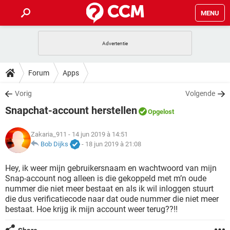
MENU
HOME
VIDEOBELLEN
GAMES
HOW-TO
Forum
Apps
INSTAGRAM
WINDOWS 10
VIDEOBELLEN
GAMES
DOWNLOADS
Vorig
Volgende
NETFLIX
CORONAVIRUS
INSTAGRAM
WINDOWS 10
Snapchat-account herstellen
GRATIS
VIDEOBELLEN
SNAPCHAT
GAMES
Opgelost
FORUM
NETFLIX
CORONAVIRUS
TIKTOK
INSTAGRAM
WINDOWS 10
Zakaria_911
- 14 jun 2019 à 14:51
GRATIS
VIDEOBELLEN
SNAPCHAT
GAMES
ARTIKELEN
Bob Dijks
-
18 jun 2019 à 21:08
NETFLIX
CORONAVIRUS
TIKTOK
INSTAGRAM
WINDOWS 10
GRATIS
VIDEOBELLEN
SNAPCHAT
GAMES
Hey, ik weer mijn gebruikersnaam en wachtwoord van mijn
NETFLIX
CORONAVIRUS
Snap-account nog alleen is die gekoppeld met m’n oude
TIKTOK
INSTAGRAM
WINDOWS 10
nummer die niet meer bestaat en als ik wil inloggen stuurt
GRATIS
SNAPCHAT
die dus verificatiecode naar dat oude nummer die niet meer
NETFLIX
CORONAVIRUS
TIKTOK
bestaat. Hoe krijg ik mijn account weer terug??!!
GRATIS
SNAPCHAT