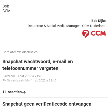
Bob
CCM
Bob Dijks
Redacteur & Social Media Manager - CCM Nederland
Gerelateerde discussies
Snapchat wachtwoord, e-mail en
telefoonnummer vergeten
Ravzanur
-
1 okt 2017 à 21:28
Ssaarrraaahhhh
-
1 feb 2022 à 23:40
11 reacties
Snapchat geen verificatiecode ontvangen