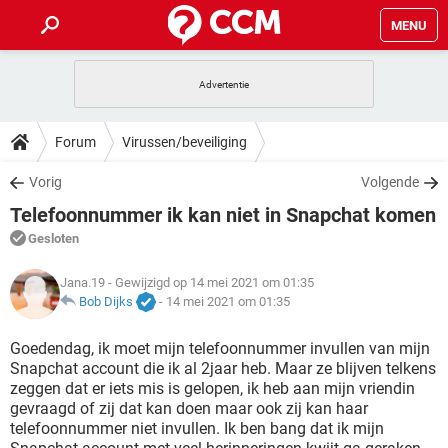
MENU
HOME
VIDEOBELLEN
GAMES
HOW-TO
Forum
Virussen/beveiliging
INSTAGRAM
WINDOWS 10
VIDEOBELLEN
GAMES
DOWNLOADS
Vorig
Volgende
NETFLIX
CORONAVIRUS
INSTAGRAM
WINDOWS 10
Telefoonnummer ik kan niet in Snapchat komen
GRATIS
VIDEOBELLEN
SNAPCHAT
GAMES
FORUM
NETFLIX
CORONAVIRUS
Gesloten
TIKTOK
INSTAGRAM
WINDOWS 10
GRATIS
VIDEOBELLEN
SNAPCHAT
GAMES
ARTIKELEN
Jana.19
- Gewijzigd op 14 mei 2021 om 01:35
NETFLIX
CORONAVIRUS
TIKTOK
INSTAGRAM
WINDOWS 10
Bob Dijks
-
14 mei 2021 om 01:35
GRATIS
VIDEOBELLEN
SNAPCHAT
GAMES
NETFLIX
CORONAVIRUS
Goedendag, ik moet mijn telefoonnummer invullen van mijn
TIKTOK
INSTAGRAM
WINDOWS 10
Snapchat account die ik al 2jaar heb. Maar ze blijven telkens
GRATIS
SNAPCHAT
zeggen dat er iets mis is gelopen, ik heb aan mijn vriendin
NETFLIX
CORONAVIRUS
TIKTOK
gevraagd of zij dat kan doen maar ook zij kan haar
GRATIS
SNAPCHAT
telefoonnummer niet invullen. Ik ben bang dat ik mijn