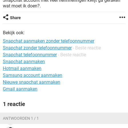
Snapchat account met veel herinneringen kwijt ga geraken
TIKTOK
wat moet ik doen?.
Share
Bekijk ook:
Snapchat aanmaken zonder telefoonnummer
Snapchat zonder telefoonnummer
- Beste reactie
Snapchat telefoonnummer
- Beste reactie
Snapchat aanmaken
Hotmail aanmaken
Samsung account aanmaken
Nieuwe snapchat aanmaken
Gmail aanmaken
1 reactie
ANTWOORDEN 1 / 1