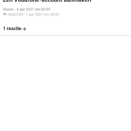
Hasan
-
6 apr 2021 om 00:45
BobCCM
-
7 apr 2021 om 20:02
1 reactie