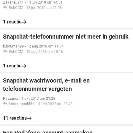
Zakaria_911
-
14 jun 2019 om 14:51
BobCCM
-
18 jun 2019 om 21:08
1 reactie
Snapchat-telefoonnummer niet meer in gebruik
k.bouman99
-
12 aug 2018 om 11:34
BobCCM
-
12 aug 2018 om 18:16
1 reactie
Snapchat wachtwoord, e-mail en
telefoonnummer vergeten
Ravzanur
-
1 okt 2017 om 21:28
Ssaarrraaahhhh
-
1 feb 2022 om 23:40
11 reacties
Een Vodafone-account aanmaken