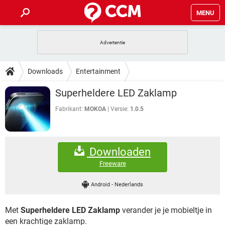
MENU
HOME
VIDEOBELLEN
GAMES
HOW-TO
Downloads
Entertainment
INSTAGRAM
WINDOWS 10
VIDEOBELLEN
GAMES
DOWNLOADS
Superheldere LED Zaklamp
NETFLIX
CORONAVIRUS
INSTAGRAM
WINDOWS 10
GRATIS
VIDEOBELLEN
SNAPCHAT
GAMES
Fabrikant:
MOKOA
Versie:
1.0.5
FORUM
NETFLIX
CORONAVIRUS
TIKTOK
INSTAGRAM
WINDOWS 10
GRATIS
VIDEOBELLEN
SNAPCHAT
GAMES
ARTIKELEN
NETFLIX
CORONAVIRUS
Downloaden
TIKTOK
INSTAGRAM
WINDOWS 10
GRATIS
VIDEOBELLEN
SNAPCHAT
GAMES
Freeware
NETFLIX
CORONAVIRUS
TIKTOK
INSTAGRAM
WINDOWS 10
Android
-
Nederlands
GRATIS
SNAPCHAT
NETFLIX
CORONAVIRUS
TIKTOK
Met
Superheldere LED Zaklamp
verander je je mobieltje in
GRATIS
SNAPCHAT
een krachtige zaklamp.