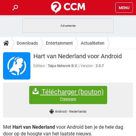
MENU
HOME
VIDEOBELLEN
GAMES
HOW-TO
Downloads
Entertainment
Actualiteiten
INSTAGRAM
WINDOWS 10
VIDEOBELLEN
GAMES
DOWNLOADS
Hart van Nederland voor Android
NETFLIX
CORONAVIRUS
INSTAGRAM
WINDOWS 10
GRATIS
VIDEOBELLEN
SNAPCHAT
GAMES
Editeur :
Talpa Network B.V.
Version :
2.0.7
FORUM
NETFLIX
CORONAVIRUS
TIKTOK
INSTAGRAM
WINDOWS 10
GRATIS
VIDEOBELLEN
SNAPCHAT
GAMES
ARTIKELEN
NETFLIX
CORONAVIRUS
Télécharger (bouton)
TIKTOK
INSTAGRAM
WINDOWS 10
GRATIS
VIDEOBELLEN
SNAPCHAT
GAMES
Freeware
NETFLIX
CORONAVIRUS
TIKTOK
INSTAGRAM
WINDOWS 10
Android
-
Nederlands
GRATIS
SNAPCHAT
NETFLIX
CORONAVIRUS
TIKTOK
Met
Hart van Nederland
voor Android ben je de hele dag
GRATIS
SNAPCHAT
door op de hoogte van het laatste nieuws.