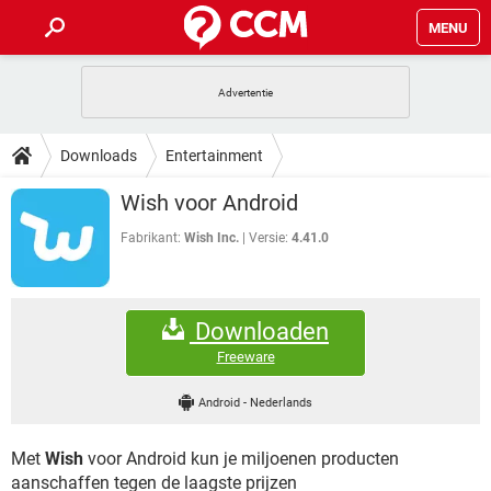
MENU
HOME
VIDEOBELLEN
GAMES
HOW-TO
Downloads
Entertainment
INSTAGRAM
WINDOWS 10
VIDEOBELLEN
GAMES
DOWNLOADS
Wish voor Android
NETFLIX
CORONAVIRUS
INSTAGRAM
WINDOWS 10
GRATIS
VIDEOBELLEN
SNAPCHAT
GAMES
Fabrikant:
Wish Inc.
Versie:
4.41.0
FORUM
NETFLIX
CORONAVIRUS
TIKTOK
INSTAGRAM
WINDOWS 10
GRATIS
VIDEOBELLEN
SNAPCHAT
GAMES
ARTIKELEN
NETFLIX
CORONAVIRUS
Downloaden
TIKTOK
INSTAGRAM
WINDOWS 10
GRATIS
VIDEOBELLEN
SNAPCHAT
GAMES
Freeware
NETFLIX
CORONAVIRUS
TIKTOK
INSTAGRAM
WINDOWS 10
Android
-
Nederlands
GRATIS
SNAPCHAT
NETFLIX
CORONAVIRUS
TIKTOK
Met
Wish
voor Android kun je miljoenen producten
GRATIS
SNAPCHAT
aanschaffen tegen de laagste prijzen