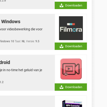
2.2.8
Downloaden
r Windows
voor videobewerking die voor
Windows 10
Taal:
NL
Versie:
9.5
Downloaden
droid
 in no-time het geluid van je
1.2
Downloaden