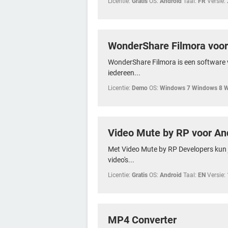
Licentie:
Gratis
OS:
Android
Taal:
FR
Versie:
WonderShare Filmora voo
WonderShare Filmora is een software 
iedereen...
Licentie:
Demo
OS:
Windows 7 Windows 8 
Video Mute by RP voor An
Met Video Mute by RP Developers kun je
video's...
Licentie:
Gratis
OS:
Android
Taal:
EN
Versie:
MP4 Converter