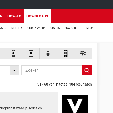
EN
HOW-TO
DOWNLOADS
S 10
NETFLIX
CORONAVIRUS
GRATIS
SNAPCHAT
TIKTOK
31 - 60
van in totaal
104
resultaten
mingdienst waar je series en