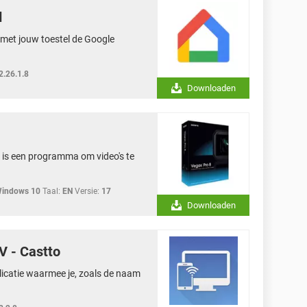
d
met jouw toestel de Google
2.26.1.8
Downloaden
is een programma om video's te
Windows 10
Taal:
EN
Versie:
17
Downloaden
V - Castto
licatie waarmee je, zoals de naam