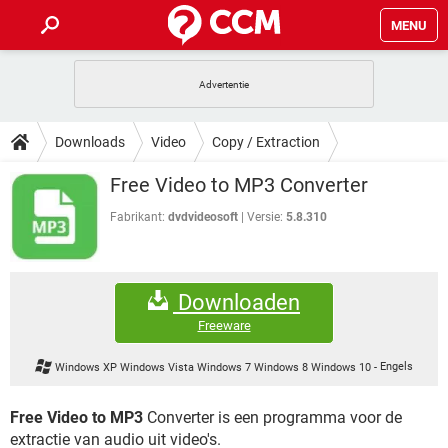
MENU
HOME
VIDEOBELLEN
GAMES
HOW-TO
Downloads
Video
Copy / Extraction
INSTAGRAM
WINDOWS 10
VIDEOBELLEN
GAMES
DOWNLOADS
Free Video to MP3 Converter
NETFLIX
CORONAVIRUS
INSTAGRAM
WINDOWS 10
GRATIS
VIDEOBELLEN
SNAPCHAT
GAMES
Fabrikant:
dvdvideosoft
Versie:
5.8.310
FORUM
NETFLIX
CORONAVIRUS
TIKTOK
INSTAGRAM
WINDOWS 10
GRATIS
VIDEOBELLEN
SNAPCHAT
GAMES
ARTIKELEN
NETFLIX
CORONAVIRUS
Downloaden
TIKTOK
INSTAGRAM
WINDOWS 10
GRATIS
VIDEOBELLEN
SNAPCHAT
GAMES
Freeware
NETFLIX
CORONAVIRUS
TIKTOK
INSTAGRAM
WINDOWS 10
Windows XP Windows Vista Windows 7 Windows 8 Windows 10
-
Engels
GRATIS
SNAPCHAT
NETFLIX
CORONAVIRUS
TIKTOK
Free Video to MP3
Converter is een programma voor de
GRATIS
SNAPCHAT
extractie van audio uit video's.