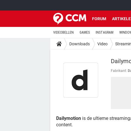
FORUM
ARTIKEL
VIDEOBELLEN
GAMES
INSTAGRAM
WINDOW
Downloads
Video
Streami
Dailymo
Fabrikant:
D
Dailymotion
is de ultieme streaming
content.