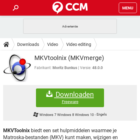
MENU
HOME
VIDEOBELLEN
GAMES
HOW-TO
Downloads
Video
Video editing
INSTAGRAM
WINDOWS 10
VIDEOBELLEN
GAMES
DOWNLOADS
MKVtoolnix (MKVmerge)
NETFLIX
CORONAVIRUS
INSTAGRAM
WINDOWS 10
GRATIS
VIDEOBELLEN
SNAPCHAT
GAMES
Fabrikant:
Moritz Bunkus
Versie:
48.0.0
FORUM
NETFLIX
CORONAVIRUS
TIKTOK
INSTAGRAM
WINDOWS 10
GRATIS
VIDEOBELLEN
SNAPCHAT
GAMES
ARTIKELEN
NETFLIX
CORONAVIRUS
Downloaden
TIKTOK
INSTAGRAM
WINDOWS 10
GRATIS
VIDEOBELLEN
SNAPCHAT
GAMES
Freeware
NETFLIX
CORONAVIRUS
TIKTOK
INSTAGRAM
WINDOWS 10
Windows 7 Windows 8 Windows 10
-
Engels
GRATIS
SNAPCHAT
NETFLIX
CORONAVIRUS
TIKTOK
MKVToolnix
biedt een set hulpmiddelen waarmee je
GRATIS
SNAPCHAT
Matroska-bestanden (MKV) kunt maken, wijzigen en