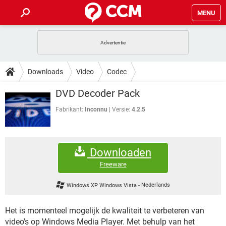
MENU
HOME
VIDEOBELLEN
GAMES
HOW-TO
Downloads
Video
Codec
INSTAGRAM
WINDOWS 10
VIDEOBELLEN
GAMES
DOWNLOADS
DVD Decoder Pack
NETFLIX
CORONAVIRUS
INSTAGRAM
WINDOWS 10
GRATIS
VIDEOBELLEN
SNAPCHAT
GAMES
Fabrikant:
Inconnu
Versie:
4.2.5
FORUM
NETFLIX
CORONAVIRUS
TIKTOK
INSTAGRAM
WINDOWS 10
GRATIS
VIDEOBELLEN
SNAPCHAT
GAMES
ARTIKELEN
NETFLIX
CORONAVIRUS
Downloaden
TIKTOK
INSTAGRAM
WINDOWS 10
GRATIS
VIDEOBELLEN
SNAPCHAT
GAMES
Freeware
NETFLIX
CORONAVIRUS
TIKTOK
INSTAGRAM
WINDOWS 10
Windows XP Windows Vista
-
Nederlands
GRATIS
SNAPCHAT
NETFLIX
CORONAVIRUS
TIKTOK
Het is momenteel mogelijk de kwaliteit te verbeteren van
GRATIS
SNAPCHAT
video's op Windows Media Player. Met behulp van het