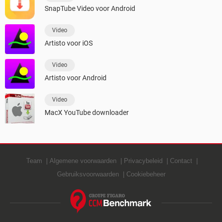
SnapTube Video voor Android
Video
Artisto voor iOS
Video
Artisto voor Android
Video
MacX YouTube downloader
Team
Algemene voorwaarden
Privacybeleid
Contact
Gebruiksvoorwaarden
Cookiebeheer