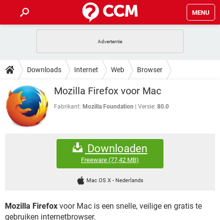
MENU
HOME
VIDEOBELLEN
GAMES
HOW-TO
Downloads
Internet
Web
Browser
INSTAGRAM
WINDOWS 10
VIDEOBELLEN
GAMES
DOWNLOADS
Mozilla Firefox voor Mac
NETFLIX
CORONAVIRUS
INSTAGRAM
WINDOWS 10
GRATIS
VIDEOBELLEN
SNAPCHAT
GAMES
Fabrikant:
Mozilla Foundation
Versie:
80.0
FORUM
NETFLIX
CORONAVIRUS
TIKTOK
INSTAGRAM
WINDOWS 10
GRATIS
VIDEOBELLEN
SNAPCHAT
GAMES
ARTIKELEN
NETFLIX
CORONAVIRUS
Downloaden
TIKTOK
INSTAGRAM
WINDOWS 10
GRATIS
VIDEOBELLEN
SNAPCHAT
GAMES
Freeware
(77,42 MB)
NETFLIX
CORONAVIRUS
TIKTOK
INSTAGRAM
WINDOWS 10
Mac OS X
-
Nederlands
GRATIS
SNAPCHAT
NETFLIX
CORONAVIRUS
TIKTOK
Mozilla Firefox
voor Mac is een snelle, veilige en gratis te
GRATIS
SNAPCHAT
gebruiken internetbrowser.