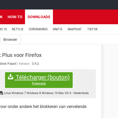
EN
HOW-TO
DOWNLOADS
S 10
NETFLIX
CORONAVIRUS
GRATIS
SNAPCHAT
TIKTOK
Browser
 Plus voor Firefox
dimir Palant
Version :
3.9.2
Télécharger (bouton)
Freeware
Linux Windows 7 Windows 8 Windows 10 Mac OS X
-
Nederlands
 voor onder andere het blokkeren van vervelende