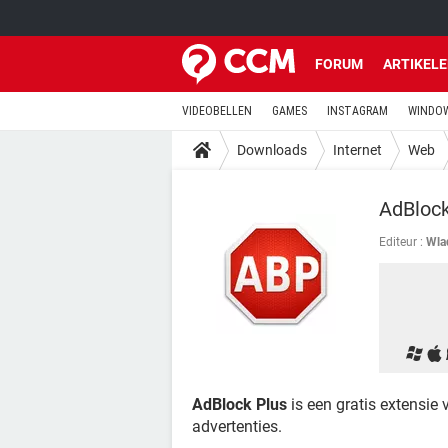
FORUM
ARTIKEL
VIDEOBELLEN
GAMES
INSTAGRAM
WINDOW
Downloads
Internet
Web
AdBlock
Editeur :
Wla
AdBlock Plus
is een gratis extensie
advertenties.