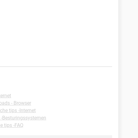
ternet
ads - Browser
che tips -Internet
s -Besturingssystemen
e tips -FAQ