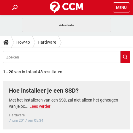
MENU
HOME
VIDEOBELLEN
GAMES
HOW-TO
How-to
Hardware
INSTAGRAM
WINDOWS 10
VIDEOBELLEN
GAMES
DOWNLOADS
NETFLIX
CORONAVIRUS
INSTAGRAM
WINDOWS 10
GRATIS
VIDEOBELLEN
SNAPCHAT
GAMES
FORUM
NETFLIX
CORONAVIRUS
1 - 20
van in totaal
43
resultaten
TIKTOK
INSTAGRAM
WINDOWS 10
GRATIS
VIDEOBELLEN
SNAPCHAT
GAMES
ARTIKELEN
NETFLIX
CORONAVIRUS
Hoe installeer je een SSD?
TIKTOK
INSTAGRAM
WINDOWS 10
GRATIS
VIDEOBELLEN
SNAPCHAT
GAMES
NETFLIX
CORONAVIRUS
Met het installeren van een SSD, zal niet alleen het geheugen
TIKTOK
INSTAGRAM
WINDOWS 10
van je pc...
Lees verder
GRATIS
SNAPCHAT
NETFLIX
CORONAVIRUS
Hardware
TIKTOK
7 juni 2017 om 05:34
GRATIS
SNAPCHAT