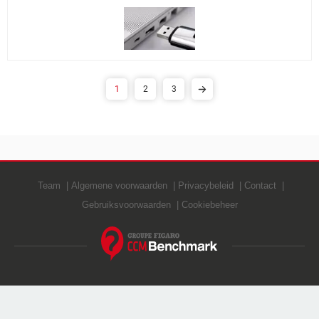
1
2
3
Team
Algemene voorwaarden
Privacybeleid
Contact
Gebruiksvoorwaarden
Cookiebeheer