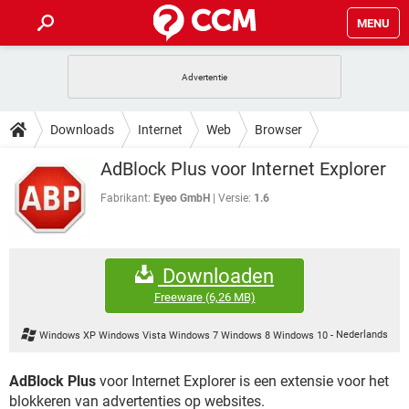
MENU
HOME
VIDEOBELLEN
GAMES
HOW-TO
Downloads
Internet
Web
Browser
INSTAGRAM
WINDOWS 10
VIDEOBELLEN
GAMES
DOWNLOADS
AdBlock Plus voor Internet Explorer
NETFLIX
CORONAVIRUS
INSTAGRAM
WINDOWS 10
GRATIS
VIDEOBELLEN
SNAPCHAT
GAMES
Fabrikant:
Eyeo GmbH
Versie:
1.6
FORUM
NETFLIX
CORONAVIRUS
TIKTOK
INSTAGRAM
WINDOWS 10
GRATIS
VIDEOBELLEN
SNAPCHAT
GAMES
ARTIKELEN
NETFLIX
CORONAVIRUS
Downloaden
TIKTOK
INSTAGRAM
WINDOWS 10
GRATIS
VIDEOBELLEN
SNAPCHAT
GAMES
Freeware
(6,26 MB)
NETFLIX
CORONAVIRUS
TIKTOK
INSTAGRAM
WINDOWS 10
Windows XP Windows Vista Windows 7 Windows 8 Windows 10
-
Nederlands
GRATIS
SNAPCHAT
NETFLIX
CORONAVIRUS
TIKTOK
AdBlock Plus
voor Internet Explorer is een extensie voor het
GRATIS
SNAPCHAT
blokkeren van advertenties op websites.