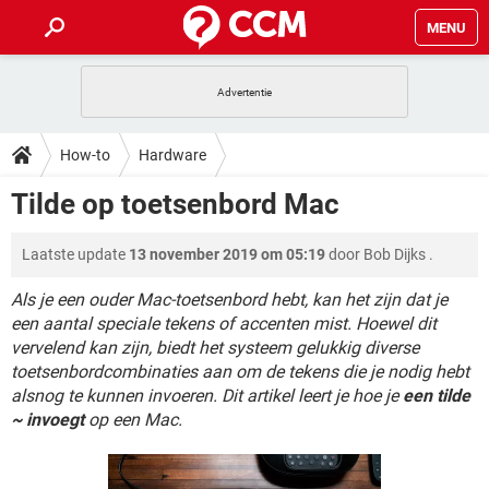
MENU
HOME
VIDEOBELLEN
GAMES
HOW-TO
How-to
Hardware
INSTAGRAM
WINDOWS 10
VIDEOBELLEN
GAMES
DOWNLOADS
Tilde op toetsenbord Mac
NETFLIX
CORONAVIRUS
INSTAGRAM
WINDOWS 10
GRATIS
VIDEOBELLEN
SNAPCHAT
GAMES
FORUM
Laatste update
13 november 2019 om 05:19
door
Bob Dijks
.
NETFLIX
CORONAVIRUS
TIKTOK
INSTAGRAM
WINDOWS 10
GRATIS
VIDEOBELLEN
SNAPCHAT
GAMES
Als je een ouder Mac-toetsenbord hebt, kan het zijn dat je
ARTIKELEN
NETFLIX
CORONAVIRUS
een aantal speciale tekens of accenten mist. Hoewel dit
TIKTOK
INSTAGRAM
WINDOWS 10
vervelend kan zijn, biedt het systeem gelukkig diverse
GRATIS
VIDEOBELLEN
SNAPCHAT
GAMES
NETFLIX
CORONAVIRUS
toetsenbordcombinaties aan om de tekens die je nodig hebt
TIKTOK
INSTAGRAM
WINDOWS 10
alsnog te kunnen invoeren. Dit artikel leert je hoe je
een tilde
GRATIS
SNAPCHAT
~ invoegt
op een Mac.
NETFLIX
CORONAVIRUS
TIKTOK
GRATIS
SNAPCHAT