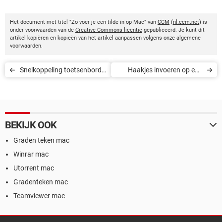
Het document met titel "Zo voer je een tilde in op Mac" van
CCM
(
nl.ccm.net
) is
onder voorwaarden van de
Creative Commons-licentie
gepubliceerd. Je kunt dit
artikel kopiëren en kopieën van het artikel aanpassen volgens onze algemene
voorwaarden.
Snelkoppeling toetsenbord
Haakjes invoeren op een
om van taal te veranderen
Mac
BEKIJK OOK
Graden teken mac
Winrar mac
Utorrent mac
Gradenteken mac
Teamviewer mac