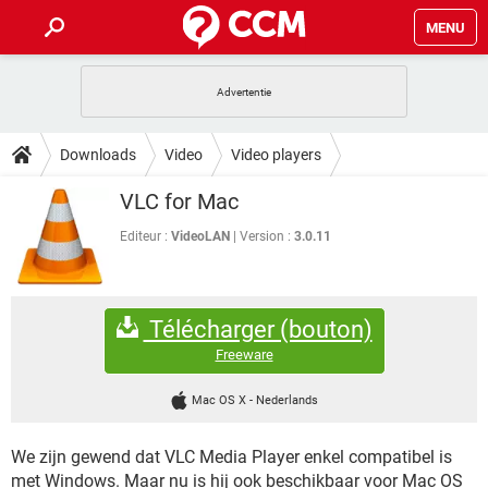
MENU
HOME
VIDEOBELLEN
GAMES
HOW-TO
Downloads
Video
Video players
INSTAGRAM
WINDOWS 10
VIDEOBELLEN
GAMES
DOWNLOADS
VLC for Mac
NETFLIX
CORONAVIRUS
INSTAGRAM
WINDOWS 10
GRATIS
VIDEOBELLEN
SNAPCHAT
GAMES
Editeur :
VideoLAN
Version :
3.0.11
FORUM
NETFLIX
CORONAVIRUS
TIKTOK
INSTAGRAM
WINDOWS 10
GRATIS
VIDEOBELLEN
SNAPCHAT
GAMES
ARTIKELEN
NETFLIX
CORONAVIRUS
Télécharger (bouton)
TIKTOK
INSTAGRAM
WINDOWS 10
GRATIS
VIDEOBELLEN
SNAPCHAT
GAMES
Freeware
NETFLIX
CORONAVIRUS
TIKTOK
INSTAGRAM
WINDOWS 10
Mac OS X
-
Nederlands
GRATIS
SNAPCHAT
NETFLIX
CORONAVIRUS
TIKTOK
We zijn gewend dat VLC Media Player enkel compatibel is
GRATIS
SNAPCHAT
met Windows. Maar nu is hij ook beschikbaar voor Mac OS