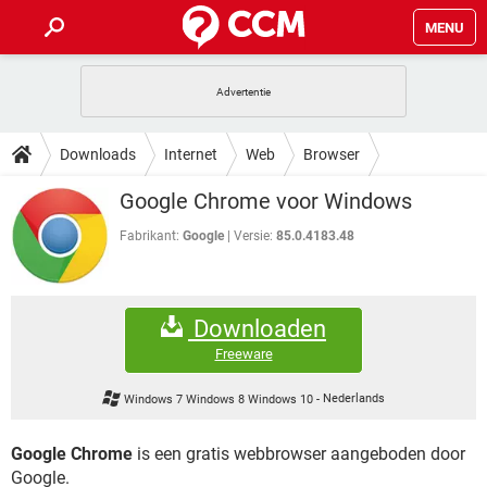
MENU
HOME
VIDEOBELLEN
GAMES
HOW-TO
Downloads
Internet
Web
Browser
INSTAGRAM
WINDOWS 10
VIDEOBELLEN
GAMES
DOWNLOADS
Google Chrome voor Windows
NETFLIX
CORONAVIRUS
INSTAGRAM
WINDOWS 10
GRATIS
VIDEOBELLEN
SNAPCHAT
GAMES
Fabrikant:
Google
Versie:
85.0.4183.48
FORUM
NETFLIX
CORONAVIRUS
TIKTOK
INSTAGRAM
WINDOWS 10
GRATIS
VIDEOBELLEN
SNAPCHAT
GAMES
ARTIKELEN
NETFLIX
CORONAVIRUS
Downloaden
TIKTOK
INSTAGRAM
WINDOWS 10
GRATIS
VIDEOBELLEN
SNAPCHAT
GAMES
Freeware
NETFLIX
CORONAVIRUS
TIKTOK
INSTAGRAM
WINDOWS 10
Windows 7 Windows 8 Windows 10
-
Nederlands
GRATIS
SNAPCHAT
NETFLIX
CORONAVIRUS
TIKTOK
Google Chrome
is een gratis webbrowser aangeboden door
GRATIS
SNAPCHAT
Google.