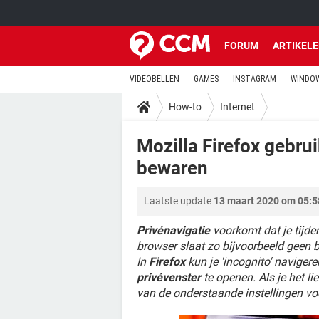
FORUM
ARTIKEL
VIDEOBELLEN
GAMES
INSTAGRAM
WINDOW
How-to
Internet
Mozilla Firefox gebru
bewaren
Laatste update
13 maart 2020 om 05:5
Privénavigatie
voorkomt dat je tijden
browser slaat zo bijvoorbeeld geen
In
Firefox
kun je 'incognito' naviger
privévenster
te openen. Als je het lie
van de onderstaande instellingen voo