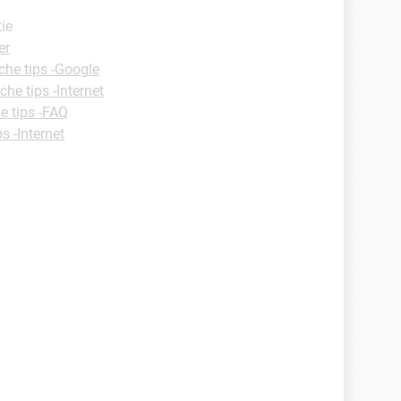
tie
er
che tips -Google
che tips -Internet
e tips -FAQ
s -Internet