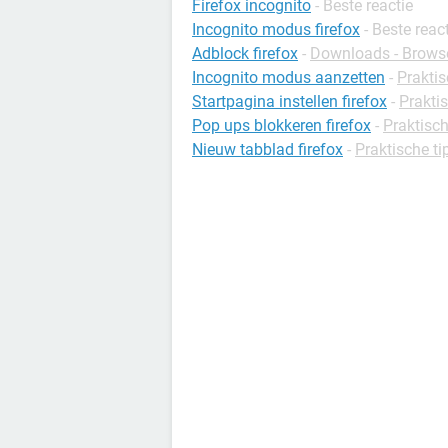
Firefox incognito
- Beste reactie
Incognito modus firefox
- Beste reac
Adblock firefox
-
Downloads - Brows
Incognito modus aanzetten
-
Praktis
Startpagina instellen firefox
-
Praktis
Pop ups blokkeren firefox
-
Praktisch
Nieuw tabblad firefox
-
Praktische tip