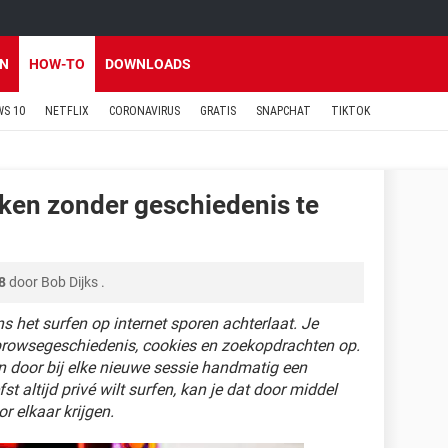
EN
HOW-TO
DOWNLOADS
S 10
NETFLIX
CORONAVIRUS
GRATIS
SNAPCHAT
TIKTOK
iken zonder geschiedenis te
8
door
Bob Dijks
.
s het surfen op internet sporen achterlaat. Je
 browsegeschiedenis, cookies en zoekopdrachten op.
en door bij elke nieuwe sessie handmatig een
fst altijd privé wilt surfen, kan je dat door middel
r elkaar krijgen.