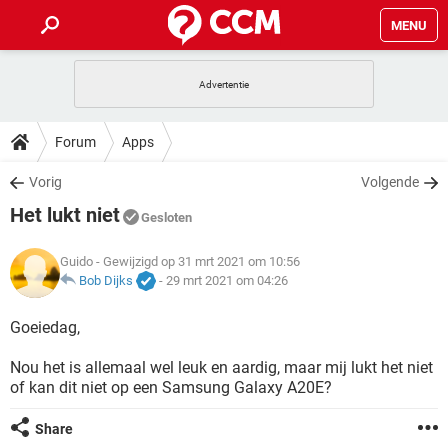
MENU
HOME
VIDEOBELLEN
GAMES
HOW-TO
Forum
Apps
INSTAGRAM
WINDOWS 10
VIDEOBELLEN
GAMES
DOWNLOADS
Vorig
Volgende
NETFLIX
CORONAVIRUS
INSTAGRAM
WINDOWS 10
Het lukt niet
GRATIS
VIDEOBELLEN
SNAPCHAT
GAMES
Gesloten
FORUM
NETFLIX
CORONAVIRUS
TIKTOK
INSTAGRAM
WINDOWS 10
Guido
- Gewijzigd op 31 mrt 2021 om 10:56
GRATIS
VIDEOBELLEN
SNAPCHAT
GAMES
ARTIKELEN
Bob Dijks
-
29 mrt 2021 om 04:26
NETFLIX
CORONAVIRUS
TIKTOK
INSTAGRAM
WINDOWS 10
GRATIS
VIDEOBELLEN
SNAPCHAT
GAMES
Goeiedag,
NETFLIX
CORONAVIRUS
TIKTOK
INSTAGRAM
WINDOWS 10
Nou het is allemaal wel leuk en aardig, maar mij lukt het niet
GRATIS
SNAPCHAT
of kan dit niet op een Samsung Galaxy A20E?
NETFLIX
CORONAVIRUS
TIKTOK
GRATIS
SNAPCHAT
Share