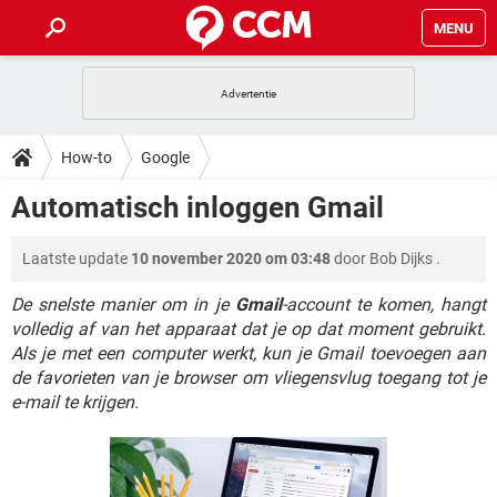
MENU
HOME
VIDEOBELLEN
GAMES
HOW-TO
How-to
Google
INSTAGRAM
WINDOWS 10
VIDEOBELLEN
GAMES
DOWNLOADS
Automatisch inloggen Gmail
NETFLIX
CORONAVIRUS
INSTAGRAM
WINDOWS 10
GRATIS
VIDEOBELLEN
SNAPCHAT
GAMES
FORUM
Laatste update
10 november 2020 om 03:48
door
Bob Dijks
.
NETFLIX
CORONAVIRUS
TIKTOK
INSTAGRAM
WINDOWS 10
GRATIS
VIDEOBELLEN
SNAPCHAT
GAMES
De snelste manier om in je
Gmail
-account te komen, hangt
ARTIKELEN
NETFLIX
CORONAVIRUS
volledig af van het apparaat dat je op dat moment gebruikt.
TIKTOK
INSTAGRAM
WINDOWS 10
Als je met een computer werkt, kun je Gmail toevoegen aan
GRATIS
VIDEOBELLEN
SNAPCHAT
GAMES
NETFLIX
CORONAVIRUS
de favorieten van je browser om vliegensvlug toegang tot je
TIKTOK
INSTAGRAM
WINDOWS 10
e-mail te krijgen.
GRATIS
SNAPCHAT
NETFLIX
CORONAVIRUS
TIKTOK
GRATIS
SNAPCHAT