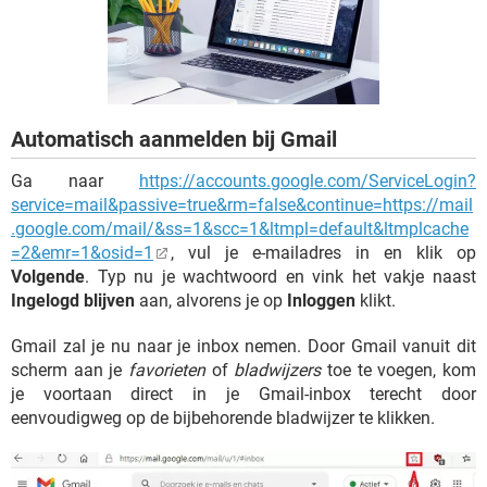
TIKTOK
Automatisch aanmelden bij Gmail
Ga naar
https://accounts.google.com/ServiceLogin?
service=mail&passive=true&rm=false&continue=https://mail
.google.com/mail/&ss=1&scc=1&ltmpl=default&ltmplcache
=2&emr=1&osid=1
, vul je e-mailadres in en klik op
Volgende
. Typ nu je wachtwoord en vink het vakje naast
Ingelogd blijven
aan, alvorens je op
Inloggen
klikt.
Gmail zal je nu naar je inbox nemen. Door Gmail vanuit dit
scherm aan je
favorieten
of
bladwijzers
toe te voegen, kom
je voortaan direct in je Gmail-inbox terecht door
eenvoudigweg op de bijbehorende bladwijzer te klikken.