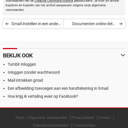
voorwaarden van de
Creative Commons-licentie
gepubliceerd. Je kunt dit artikel
kopiëren en kopieën van het artikel aanpassen volgens onze algemene
voorwaarden.
Gmail instellen in een ander
Documenten online delen
e-mailprogramma
met Google Drive
BEKIJK OOK
Tumblr inloggen
Inloggen zonder wachtwoord
Mail intrekken gmail
Een afbeelding toevoegen aan een handtekening in Gmail
Hoe krijg ik vertaling weer op Facebook?
Team
Algemene voorwaarden
Privacybeleid
Contact
Gebruiksvoorwaarden
Cookiebeheer